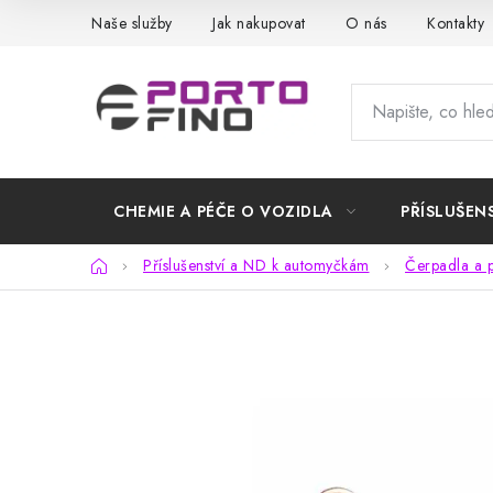
Přejít
Naše služby
Jak nakupovat
O nás
Kontakty
na
obsah
CHEMIE A PÉČE O VOZIDLA
PŘÍSLUŠEN
Domů
Příslušenství a ND k automyčkám
Čerpadla a p