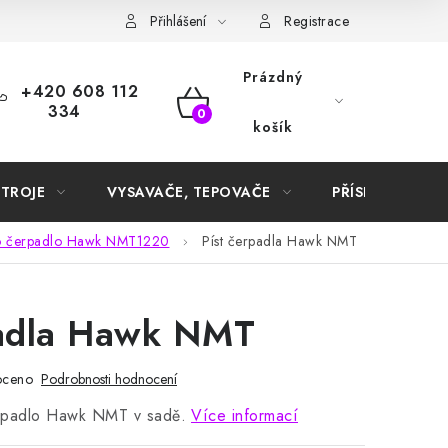
Samoobslužné platební terminály
Přihlášení
Registrace
Prázdný
+420 608 112
334
NÁKUPNÍ
košík
KOŠÍK
STROJE
VYSAVAČE, TEPOVAČE
PŘÍSLUŠENSTVÍ
ro čerpadlo Hawk NMT1220
Píst čerpadla Hawk NMT
padla Hawk NMT
oceno
Podrobnosti hodnocení
erpadlo Hawk NMT v sadě.
Více informací