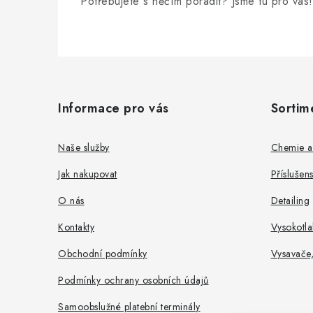
Potřebujete s něčím poradit? Jsme tu pro vás!
Z
á
Informace pro vás
Sortim
p
a
Naše služby
Chemie a
t
Jak nakupovat
Příslušen
í
O nás
Detailing
Kontakty
Vysokotla
Obchodní podmínky
Vysavače
Podmínky ochrany osobních údajů
Samoobslužné platební terminály