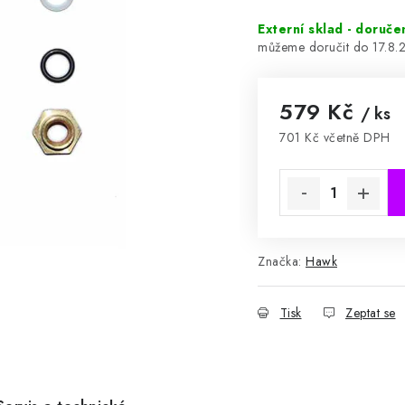
Externí sklad - doruče
17.8.
579 Kč
/ ks
701 Kč včetně DPH
Měrná cena:
Značka:
Hawk
Tisk
Zeptat se