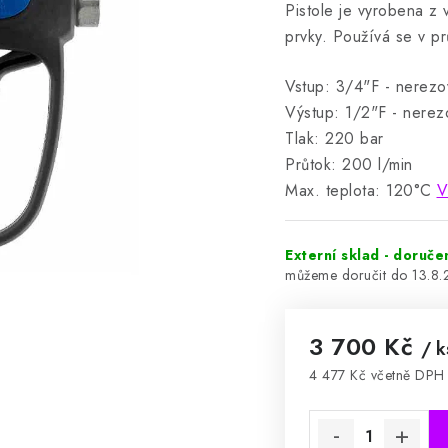
Pistole je vyrobena z 
prvky.
Používá se v pr
Vstup: 3/4"F - nerezo
Výstup: 1/2"F - nerez
Tlak: 220 bar
Průtok: 200 l/min
Max. teplota: 120°C
V
Externí sklad - doruče
13.8
3 700 Kč
/ k
4 477 Kč včetně DPH
Měrná cena: