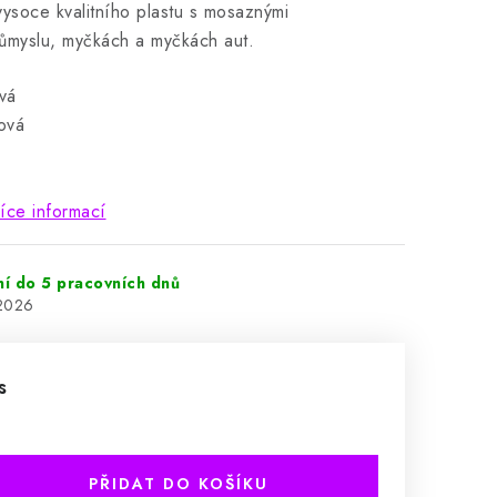
vysoce kvalitního plastu s mosaznými
ůmyslu, myčkách a myčkách aut.
vá
ová
íce informací
ní do 5 pracovních dnů
.2026
s
PŘIDAT DO KOŠÍKU