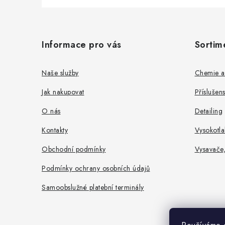
Z
á
Informace pro vás
Sortim
p
a
Naše služby
Chemie a
t
Jak nakupovat
Příslušen
í
O nás
Detailing
Kontakty
Vysokotla
Obchodní podmínky
Vysavače
Podmínky ochrany osobních údajů
Samoobslužné platební terminály