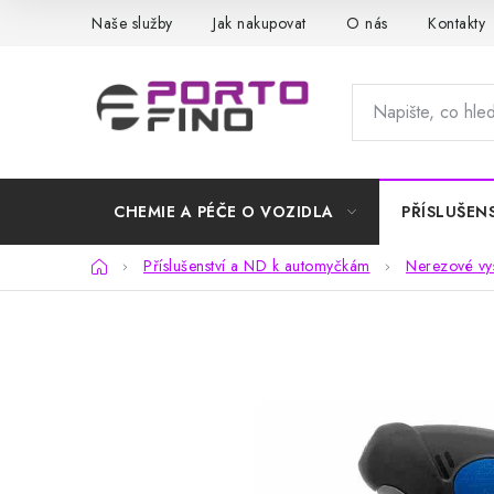
Přejít
Naše služby
Jak nakupovat
O nás
Kontakty
na
obsah
CHEMIE A PÉČE O VOZIDLA
PŘÍSLUŠEN
Domů
Příslušenství a ND k automyčkám
Nerezové vys