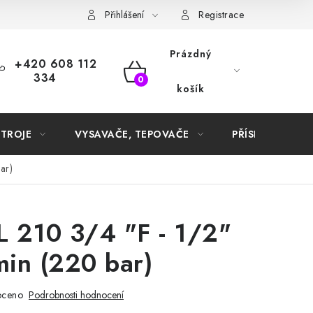
Samoobslužné platební terminály
Přihlášení
Registrace
Prázdný
+420 608 112
334
NÁKUPNÍ
košík
KOŠÍK
STROJE
VYSAVAČE, TEPOVAČE
PŘÍSLUŠENSTVÍ
ar)
L 210 3/4 "F - 1/2"
min (220 bar)
oceno
Podrobnosti hodnocení