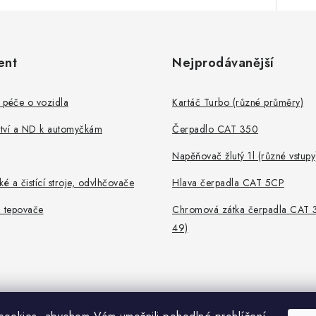
ent
Nejprodávanější
 péče o vozidla
Kartáč Turbo (různé průměry)
ství a ND k automyčkám
Čerpadlo CAT 350
Napěňovač žlutý 1l (různé vstupy
ké a čistící stroje, odvlhčovače
Hlava čerpadla CAT 5CP
, tepovače
Chromová zátka čerpadla CAT 
49)