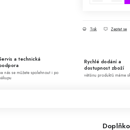
Tisk
Zeptat se
Servis a technická
Rychlé dodání a
podpora
dostupnost zboží
na nás se můžete spolehnout i po
většinu produktů máme 
nákupu
Doplňko