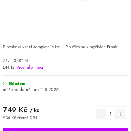
HODNOCENÍ OBCHODU
Naše služby
Jak nakupovat
O nás
Kontakty
Obchodní podmínky
Podmínky ochrany osobních údajů
Samoobslužné platební terminály
Plovákový ventil kompletní s koulí. Používá se v myčkách Frank.
Závit: 3/8" M
DN 12
Více informací
Skladem
11.8.2026
749 Kč
/ ks
906 Kč včetně DPH
Měrná cena: