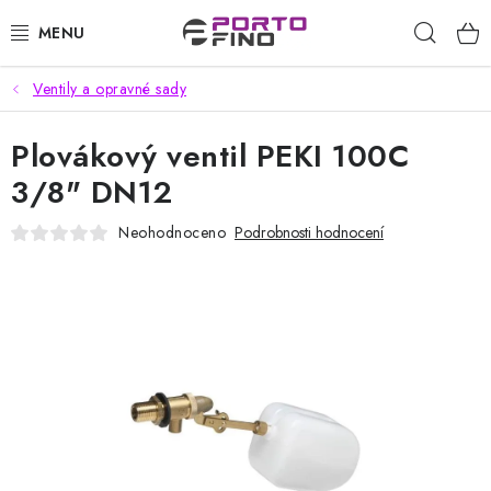
Přejít
Hleda
na
obsah
Ventily a opravné sady
CHEMIE A PÉČE O VOZIDLA
Plovákový ventil PEKI 100C
PŘÍSLUŠENSTVÍ A ND K AUTOMYČKÁM
3/8" DN12
VYSOKOTLAKÉ A ČISTÍCÍ STROJE
Neohodnoceno
Podrobnosti hodnocení
VYSAVAČE, TEPOVAČE
PŘÍSLUŠENSTVÍ
DOMÁCNOST A ZAHRADA
CHEMIE - BEZKONTAKTNÍ MYČKY