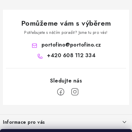
Pomůžeme vám s výběrem
Potřebujete s něčím poradit? Jsme tu pro vás!
portofino
@
portofino.cz
+420 608 112 334
Z
á
Informace pro vás
p