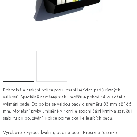
HODNOCENÍ OBCHODU
Naše služby
Jak nakupovat
O nás
Kontakty
Obchodní podmínky
Podmínky ochrany osobních údajů
Samoobslužné platební terminály
Pohodlná a funkční police pro uložení leštících padů různých
velikostí.
Speciálně navržený žlab umožňuje pohodlné vkládání a
vyjímání padů.
Do police se vejdou pady o průměru 83 mm až 165
mm.
Montážní prvky umístěné v horní a spodní části krmítka zaručují
stabilitu při používání.
Police pojme cca 14 leštících padů.
Vyrobeno z vysoce kvalitní, odolné oceli.
Precizně řezaný a