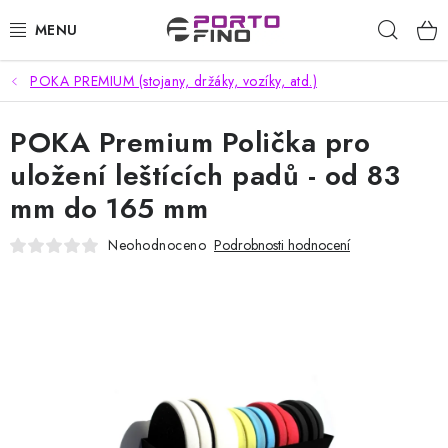
Přejít
Hleda
na
obsah
POKA PREMIUM (stojany, držáky, vozíky, atd.)
CHEMIE A PÉČE O VOZIDLA
POKA Premium Polička pro
PŘÍSLUŠENSTVÍ A ND K AUTOMYČKÁM
uložení leštících padů - od 83
VYSOKOTLAKÉ A ČISTÍCÍ STROJE
mm do 165 mm
VYSAVAČE, TEPOVAČE
Neohodnoceno
Podrobnosti hodnocení
PŘÍSLUŠENSTVÍ
DOMÁCNOST A ZAHRADA
CHEMIE - BEZKONTAKTNÍ MYČKY