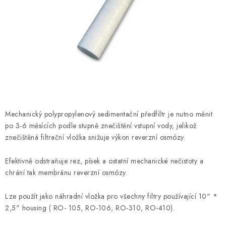
HODNOCENÍ OBCHODU
Naše služby
Jak nakupovat
O nás
Kontakty
Obchodní podmínky
Podmínky ochrany osobních údajů
Samoobslužné platební terminály
Mechanický polypropylenový sedimentační předfiltr je nutno měnit
po 3-6 měsících podle stupně znečištění vstupní vody, jelikož
znečištěná filtrační vložka snižuje výkon reverzní osmózy.
Efektivně odstraňuje rez, písek a ostatní mechanické nečistoty a
chrání tak membránu reverzní osmózy.
Lze použít jako náhradní vložka pro všechny filtry používající 10" *
2,5" housing ( RO- 105, RO-106, RO-310, RO-410).