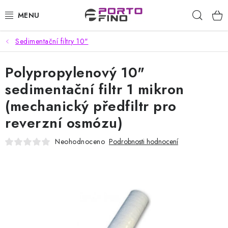
Přejít
Hleda
na
obsah
Sedimentační filtry 10"
CHEMIE A PÉČE O VOZIDLA
Polypropylenový 10"
PŘÍSLUŠENSTVÍ A ND K AUTOMYČKÁM
sedimentační filtr 1 mikron
VYSOKOTLAKÉ A ČISTÍCÍ STROJE
(mechanický předfiltr pro
reverzní osmózu)
VYSAVAČE, TEPOVAČE
Neohodnoceno
Podrobnosti hodnocení
PŘÍSLUŠENSTVÍ
DOMÁCNOST A ZAHRADA
CHEMIE - BEZKONTAKTNÍ MYČKY