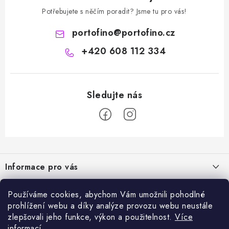
Potřebujete s něčím poradit? Jsme tu pro vás!
portofino
@
portofino.cz
+420 608 112 334
Z
á
Informace pro vás
p
a
Naše služby
Sortiment
Používáme cookies, abychom Vám umožnili pohodlné
t
prohlížení webu a díky analýze provozu webu neustále
Jak nakupovat
í
Chemie a péče o vozidla
zlepšovali jeho funkce, výkon a použitelnost.
Více
Nejprodávanější
O nás
informací