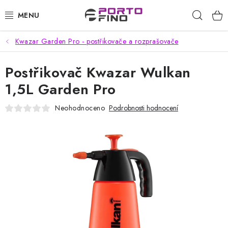
Přejít
Hleda
na
obsah
Kwazar Garden Pro - postřikovače a rozprašovače
CHEMIE A PÉČE O VOZIDLA
Postřikovač Kwazar Wulkan
PŘÍSLUŠENSTVÍ A ND K AUTOMYČKÁM
1,5L Garden Pro
VYSOKOTLAKÉ A ČISTÍCÍ STROJE
Neohodnoceno
Podrobnosti hodnocení
VYSAVAČE, TEPOVAČE
PŘÍSLUŠENSTVÍ
DOMÁCNOST A ZAHRADA
CHEMIE - BEZKONTAKTNÍ MYČKY