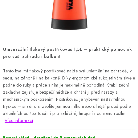
HODNOCENÍ OBCHODU
Naše služby
Jak nakupovat
O nás
Kontakty
Obchodní podmínky
Podmínky ochrany osobních údajů
Samoobslužné platební terminály
Univerzální tlakový postřikovač 1,5L – praktický pomocník
pro vaši zahradu i balkon!
Tento kvalitní tlakový postřikovač najde své uplatnění na zahradě, v
sadu, na záhoně i na balkoně. Díky ergonomické rukojeti vám skvěle
padne do ruky a práce s ním je maximálně pohodlná. Stabilizační
základna zajišťuje bezpečí nádrže a chrání ji před nárazy a
mechanickým poškozením. Postřikovač je vybaven nastavitelnou
tryskou – snadno si zvolíte jemnou mlhu nebo silnější proud podle
aktuálních potřeb. Ideální pro zalévání, hnojení i ochranu rostlin.
Více informací
Externí sklad - doručení do 5 pracovních dnů