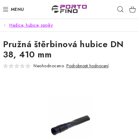
Přejít
Hleda
na
obsah
Hadice, hubice, spojky
CHEMIE A PÉČE O VOZIDLA
Pružná štěrbinová hubice DN
PŘÍSLUŠENSTVÍ A ND K AUTOMYČKÁM
38, 410 mm
VYSOKOTLAKÉ A ČISTÍCÍ STROJE
Neohodnoceno
Podrobnosti hodnocení
VYSAVAČE, TEPOVAČE
PŘÍSLUŠENSTVÍ
DOMÁCNOST A ZAHRADA
CHEMIE - BEZKONTAKTNÍ MYČKY