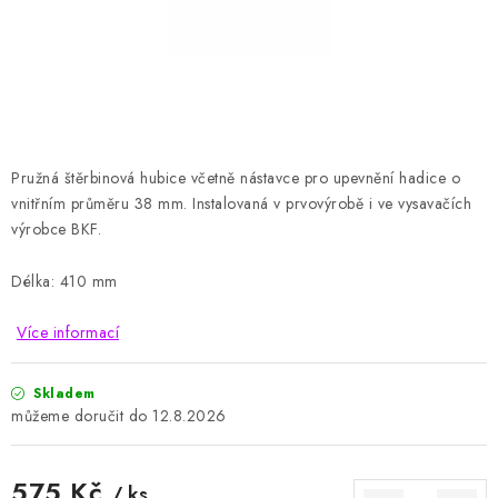
HODNOCENÍ OBCHODU
Naše služby
Jak nakupovat
O nás
Kontakty
Obchodní podmínky
Podmínky ochrany osobních údajů
Samoobslužné platební terminály
Pružná štěrbinová hubice včetně nástavce pro upevnění hadice o
vnitřním průměru 38 mm. Instalovaná v prvovýrobě i ve vysavačích
výrobce BKF.
Délka: 410 mm
Více informací
Skladem
12.8.2026
575 Kč
/ ks