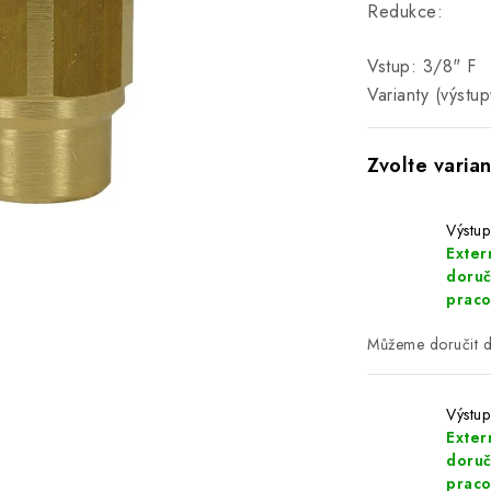
Redukce:
Vstup: 3/8" F
Varianty (výstu
Výstup
Extern
doruč
praco
Výstup
Extern
doruč
praco