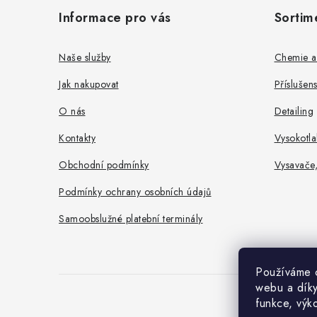
á
Informace pro vás
Sortim
p
a
Naše služby
Chemie a
t
Jak nakupovat
Příslušen
í
O nás
Detailing
Kontakty
Vysokotla
Obchodní podmínky
Vysavače
Podmínky ochrany osobních údajů
Samoobslužné platební terminály
Používáme c
webu a díky
funkce, výk