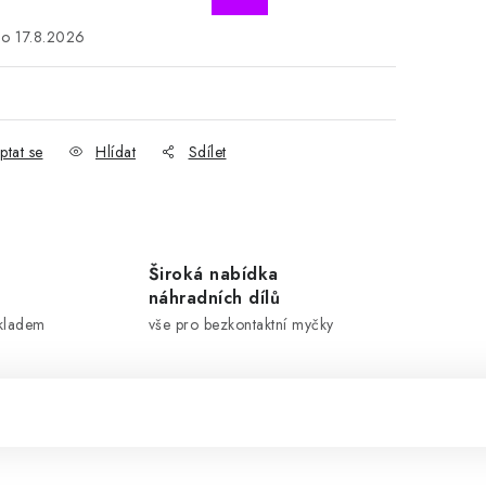
17.8.2026
ptat se
Hlídat
Sdílet
Široká nabídka
náhradních dílů
skladem
vše pro bezkontaktní myčky