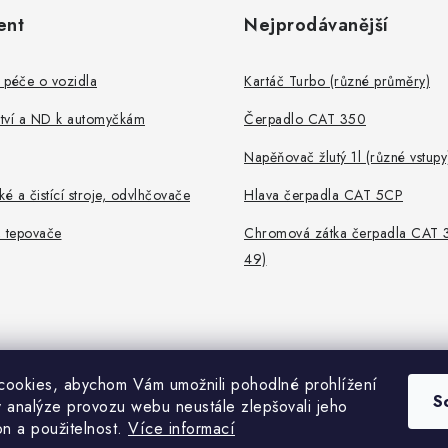
ent
Nejprodávanější
 péče o vozidla
Kartáč Turbo (různé průměry)
ství a ND k automyčkám
Čerpadlo CAT 350
Napěňovač žlutý 1l (různé vstupy
ké a čistící stroje, odvlhčovače
Hlava čerpadla CAT 5CP
, tepovače
Chromová zátka čerpadla CAT 
49)
ookies, abychom Vám umožnili pohodlné prohlížení
S
 analýze provozu webu neustále zlepšovali jeho
on a použitelnost.
Více informací
Copyright 2026
Portofino
. Všechna práva vyhrazena.