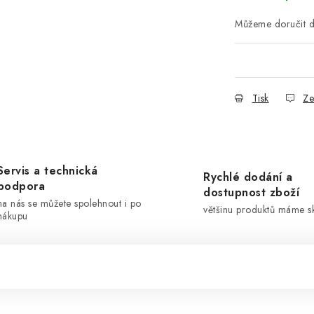
Tisk
Ze
Servis a technická
Rychlé dodání a
podpora
dostupnost zboží
na nás se můžete spolehnout i po
většinu produktů máme 
nákupu