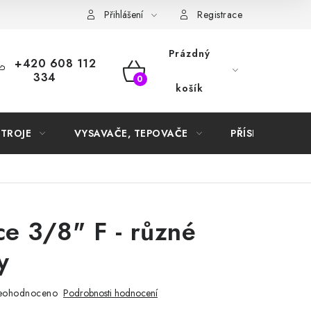
Samoobslužné platební terminály
Přihlášení
Registrace
Prázdný
+420 608 112
334
NÁKUPNÍ
košík
KOŠÍK
STROJE
VYSAVAČE, TEPOVAČE
PŘÍSLUŠENSTVÍ
e 3/8" F - různé
y
eohodnoceno
Podrobnosti hodnocení