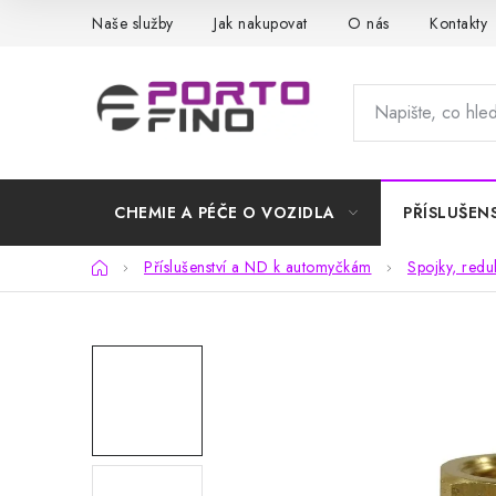
Přejít
Naše služby
Jak nakupovat
O nás
Kontakty
na
obsah
CHEMIE A PÉČE O VOZIDLA
PŘÍSLUŠEN
Domů
Příslušenství a ND k automyčkám
Spojky, redu