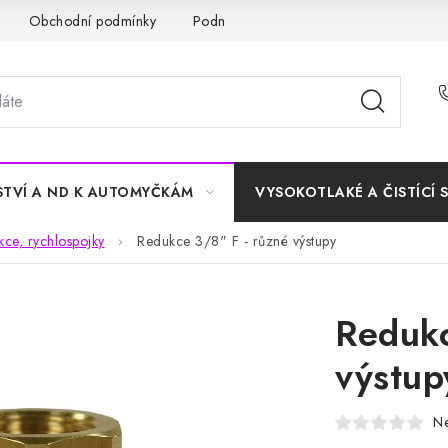
Obchodní podmínky
Podmínky ochrany osobních údajů
STVÍ A ND K AUTOMYČKÁM
VYSOKOTLAKÉ A ČISTÍCÍ 
kce, rychlospojky
Redukce 3/8" F - různé výstupy
Redukc
výstup
N