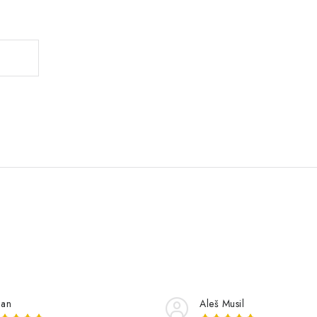
.
lan
Aleš Musil