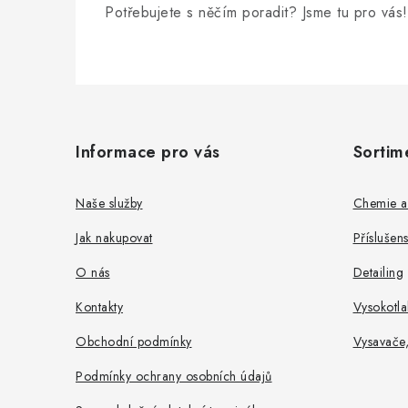
Potřebujete s něčím poradit? Jsme tu pro vás!
Z
á
Informace pro vás
Sortim
p
a
Naše služby
Chemie a
t
Jak nakupovat
Příslušen
í
O nás
Detailing
Kontakty
Vysokotla
Obchodní podmínky
Vysavače
Podmínky ochrany osobních údajů