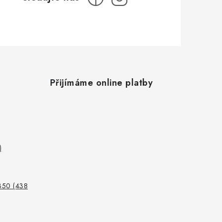
Přijímáme online platby
)
350 (438