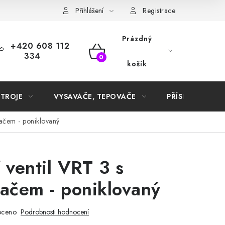
Samoobslužné platební terminály
Přihlášení
Registrace
Prázdný
+420 608 112
334
NÁKUPNÍ
košík
KOŠÍK
STROJE
VYSAVAČE, TEPOVAČE
PŘÍSLUŠENSTVÍ
načem - poniklovaný
 ventil VRT 3 s
ačem - poniklovaný
oceno
Podrobnosti hodnocení