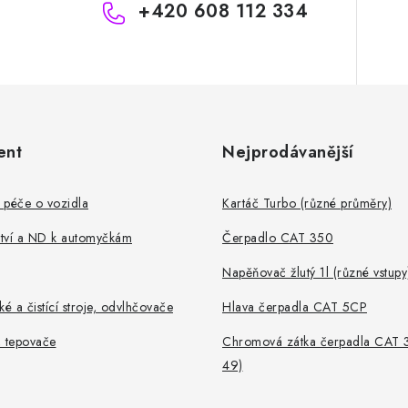
+420 608 112 334
ent
Nejprodávanější
 péče o vozidla
Kartáč Turbo (různé průměry)
ství a ND k automyčkám
Čerpadlo CAT 350
Napěňovač žlutý 1l (různé vstupy
ké a čistící stroje, odvlhčovače
Hlava čerpadla CAT 5CP
, tepovače
Chromová zátka čerpadla CAT 
49)