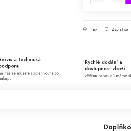
Tisk
Zeptat se
Servis a technická
Rychlé dodání a
podpora
dostupnost zboží
na nás se můžete spolehnout i po
většinu produktů máme 
nákupu
Doplňko