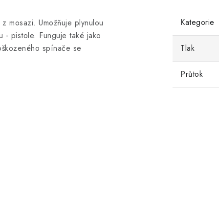
Kategorie
 z mosazi. U
možňuje plynulou
u - pistole.
Funguje také jako
 poškozeného spínače se
Tlak
Průtok