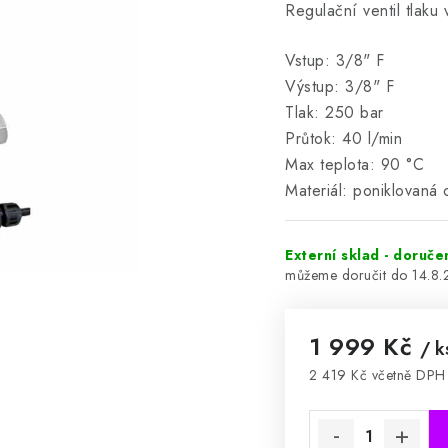
Regulační ventil tlaku
Vstup: 3/8" F
Výstup: 3/8" F
Tlak: 250 bar
Průtok: 40 l/min
Max teplota: 90 °C
Materiál: poniklovaná 
Externí sklad - doruče
14.8
1 999 Kč
/ k
2 419 Kč včetně DPH
Měrná cena: