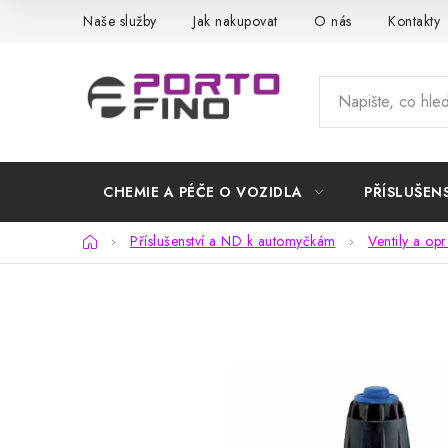
Přejít
Naše služby
Jak nakupovat
O nás
Kontakty
na
obsah
CHEMIE A PÉČE O VOZIDLA
PŘÍSLUŠEN
Domů
Příslušenství a ND k automyčkám
Ventily a op