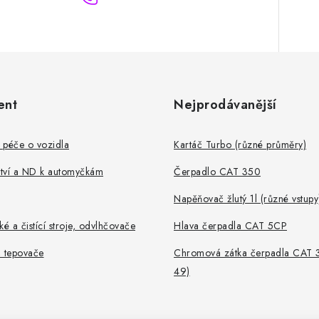
ent
Nejprodávanější
 péče o vozidla
Kartáč Turbo (různé průměry)
ství a ND k automyčkám
Čerpadlo CAT 350
Napěňovač žlutý 1l (různé vstupy
ké a čistící stroje, odvlhčovače
Hlava čerpadla CAT 5CP
, tepovače
Chromová zátka čerpadla CAT 
49)