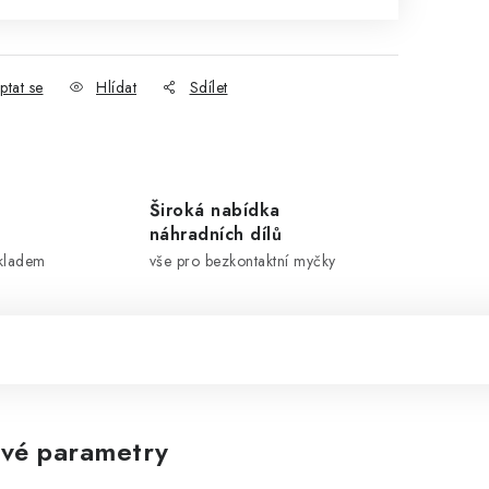
ptat se
Hlídat
Sdílet
Široká nabídka
náhradních dílů
skladem
vše pro bezkontaktní myčky
vé parametry