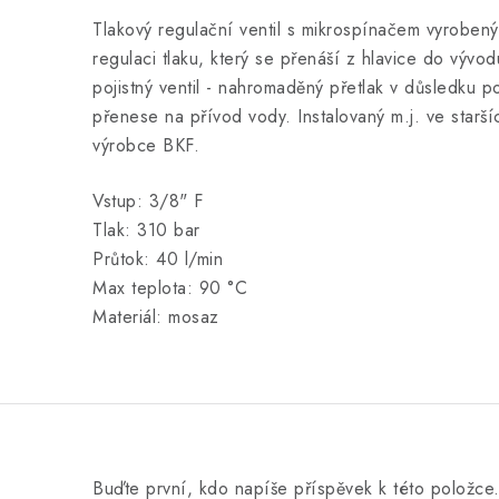
Tlakový regulační ventil s mikrospínačem vyrobený
regulaci tlaku, který se přenáší z hlavice do vývod
pojistný ventil - nahromaděný přetlak v důsledku
přenese na přívod vody.
Instalovaný m.j. ve star
výrobce BKF.
Vstup: 3/8" F
Tlak: 310 bar
Průtok: 40 l/min
Max teplota: 90 °C
Materiál: mosaz
Buďte první, kdo napíše příspěvek k této položce