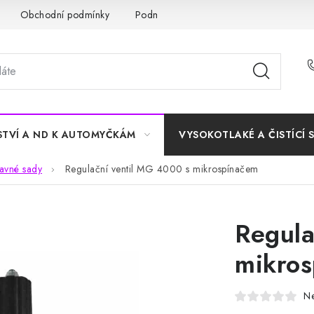
Obchodní podmínky
Podmínky ochrany osobních údajů
STVÍ A ND K AUTOMYČKÁM
VYSOKOTLAKÉ A ČISTÍCÍ 
ravné sady
Regulační ventil MG 4000 s mikrospínačem
Regula
mikro
N