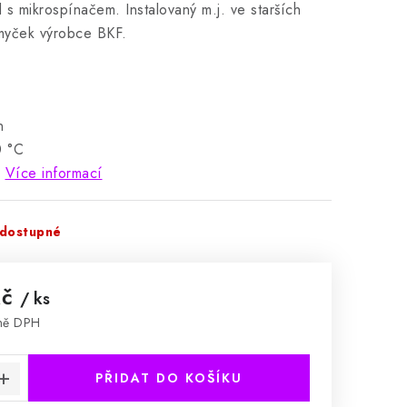
l s mikrospínačem. Instalovaný m.j. ve starších
myček výrobce BKF.
n
0 °C
z
Více informací
dostupné
Kč
/ ks
tně DPH
:
PŘIDAT DO KOŠÍKU