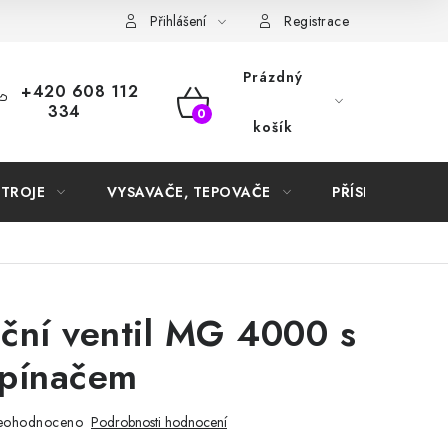
Samoobslužné platební terminály
Přihlášení
Registrace
Prázdný
+420 608 112
334
NÁKUPNÍ
košík
KOŠÍK
STROJE
VYSAVAČE, TEPOVAČE
PŘÍSLUŠENSTVÍ
ční ventil MG 4000 s
spínačem
eohodnoceno
Podrobnosti hodnocení