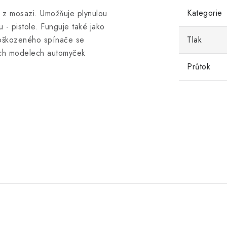
Kategorie
 z mosazi. U
možňuje plynulou
u - pistole.
Funguje také jako
 poškozeného spínače se
Tlak
ších modelech automyček
Průtok
.