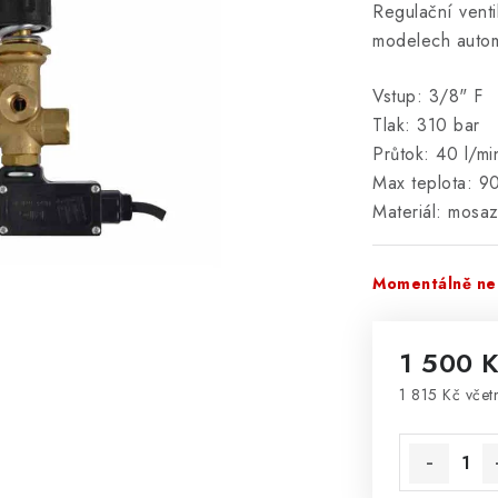
Regulační venti
modelech auto
Vstup: 3/8" F
Tlak: 310 bar
Průtok: 40 l/mi
Max teplota: 9
Materiál: mosa
Momentálně ne
1 500 
1 815 Kč vče
Měrná cena