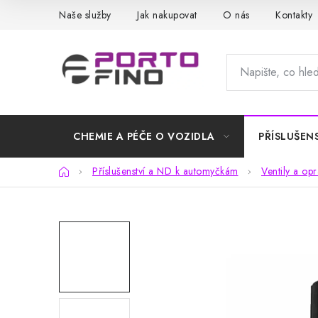
Přejít
Naše služby
Jak nakupovat
O nás
Kontakty
na
obsah
CHEMIE A PÉČE O VOZIDLA
PŘÍSLUŠEN
Domů
Příslušenství a ND k automyčkám
Ventily a op