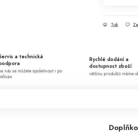
Tisk
Ze
Servis a technická
Rychlé dodání a
podpora
dostupnost zboží
na nás se můžete spolehnout i po
většinu produktů máme 
nákupu
Doplňko