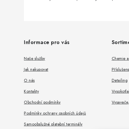
Z
á
Informace pro vás
Sortim
p
a
Naše služby
Chemie a
t
Jak nakupovat
Příslušen
í
O nás
Detailing
Kontakty
Vysokotla
Obchodní podmínky
Vysavače
Podmínky ochrany osobních údajů
Samoobslužné platební terminály