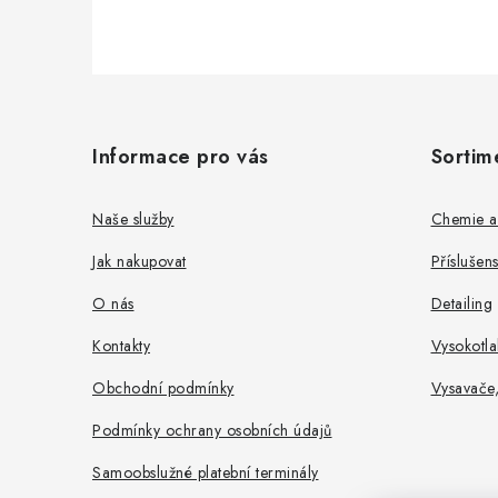
Z
á
Informace pro vás
Sortim
p
a
Naše služby
Chemie a
t
Jak nakupovat
Příslušen
í
O nás
Detailing
Kontakty
Vysokotla
Obchodní podmínky
Vysavače
Podmínky ochrany osobních údajů
Samoobslužné platební terminály