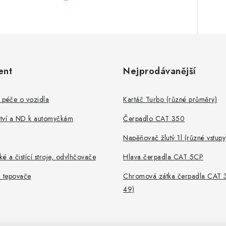
ent
Nejprodávanější
 péče o vozidla
Kartáč Turbo (různé průměry)
ství a ND k automyčkám
Čerpadlo CAT 350
Napěňovač žlutý 1l (různé vstupy
ké a čistící stroje, odvlhčovače
Hlava čerpadla CAT 5CP
, tepovače
Chromová zátka čerpadla CAT 
49)