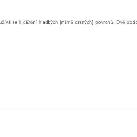
užívá se k čištění hladkých (mírně drsných) povrchů.
Dvě bodo
.