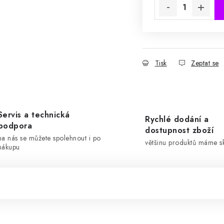
Tisk
Zeptat se
Servis a technická
Rychlé dodání a
podpora
dostupnost zboží
na nás se můžete spolehnout i po
většinu produktů máme 
nákupu