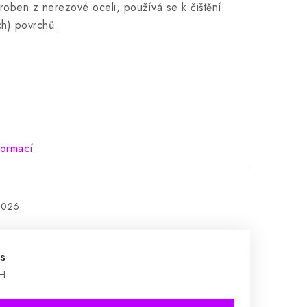
yroben z nerezové oceli, používá se k čištění
ch) povrchů.
formací
2026
s
PH