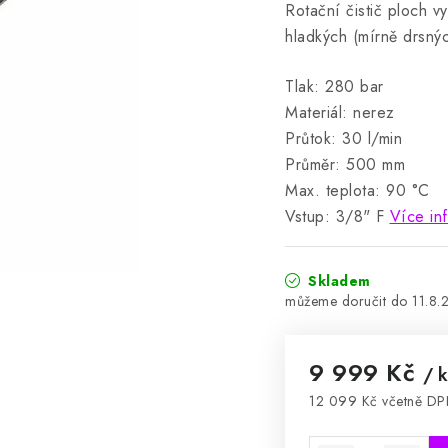
Rotační čistič ploch v
hladkých (mírně drsný
Tlak: 280 bar
Materiál: nerez
Průtok: 30 l/min
Průměr: 500 mm
Max. teplota: 90 °C
Vstup: 3/8" F
Více in
Skladem
11.8.
9 999 Kč
/ k
12 099 Kč včetně D
Měrná cena: