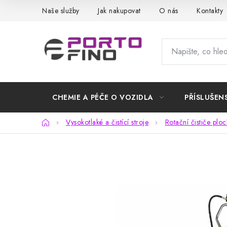
Přejít
Naše služby
Jak nakupovat
O nás
Kontakty
na
obsah
CHEMIE A PÉČE O VOZIDLA
PŘÍSLUŠEN
Domů
Vysokotlaké a čistící stroje
Rotační čističe ploc