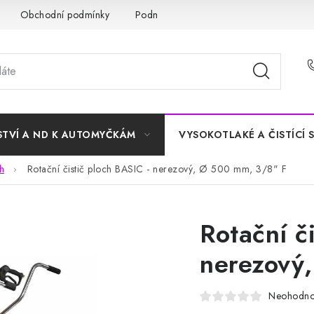
Obchodní podmínky
Podmínky ochrany osobních údajů
STVÍ A ND K AUTOMYČKÁM
VYSOKOTLAKÉ A ČISTÍCÍ 
h
Rotační čistič ploch BASIC - nerezový, Ø 500 mm, 3/8" F
Rotační č
nerezový
Neohodn