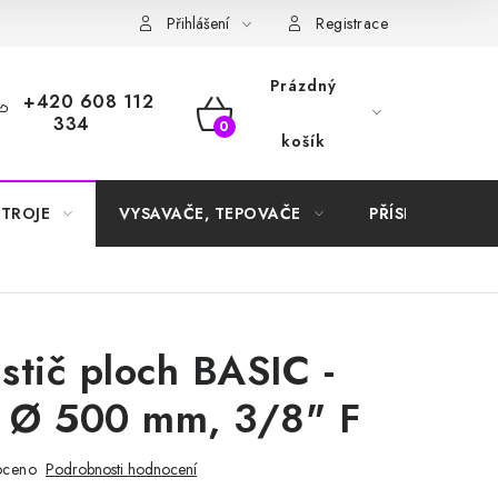
Samoobslužné platební terminály
Přihlášení
Registrace
Prázdný
+420 608 112
334
NÁKUPNÍ
košík
KOŠÍK
STROJE
VYSAVAČE, TEPOVAČE
PŘÍSLUŠENSTVÍ
istič ploch BASIC -
, Ø 500 mm, 3/8" F
oceno
Podrobnosti hodnocení