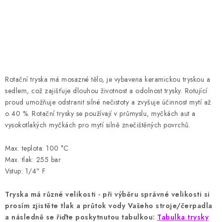
HODNOCENÍ OBCHODU
Naše služby
Jak nakupovat
O nás
Kontakty
Obchodní podmínky
Podmínky ochrany osobních údajů
Samoobslužné platební terminály
Rotační tryska má mosazné tělo, je vybavena keramickou tryskou a
sedlem, což zajišťuje dlouhou životnost a odolnost trysky.
Rotující
proud umožňuje odstranit silné nečistoty a zvyšuje účinnost mytí až
o 40 %.
Rotační trysky se používají v průmyslu, myčkách aut a
vysokotlakých myčkách pro mytí silně znečištěných povrchů.
Max. teplota: 100 °C
Max. tlak: 255 bar
Vstup: 1/4" F
Tryska má různé velikosti - při výběru správné velikosti si
prosím zjistěte tlak a průtok vody Vašeho stroje/čerpadla
a následně se řiďte poskytnutou tabulkou:
Tabulka trysky