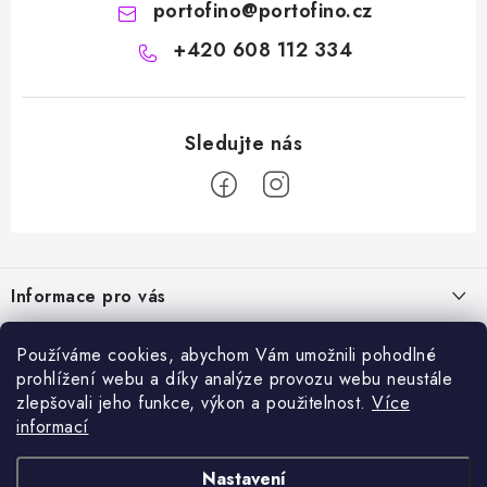
portofino
@
portofino.cz
+420 608 112 334
Z
á
Informace pro vás
p
a
Naše služby
Sortiment
Používáme cookies, abychom Vám umožnili pohodlné
t
prohlížení webu a díky analýze provozu webu neustále
Jak nakupovat
í
Chemie a péče o vozidla
zlepšovali jeho funkce, výkon a použitelnost.
Více
Nejprodávanější
O nás
informací
Příslušenství a ND k automyčkám
Kartáč Turbo (různé průměry)
Přijímáme online platby
Kontakty
Detailing
Nastavení