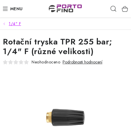
Přejít
Hleda
na
obsah
1/4" F
CHEMIE A PÉČE O VOZIDLA
Rotační tryska TPR 255 bar;
PŘÍSLUŠENSTVÍ A ND K AUTOMYČKÁM
1/4" F (různé velikosti)
VYSOKOTLAKÉ A ČISTÍCÍ STROJE
Neohodnoceno
Podrobnosti hodnocení
VYSAVAČE, TEPOVAČE
PŘÍSLUŠENSTVÍ
DOMÁCNOST A ZAHRADA
CHEMIE - BEZKONTAKTNÍ MYČKY