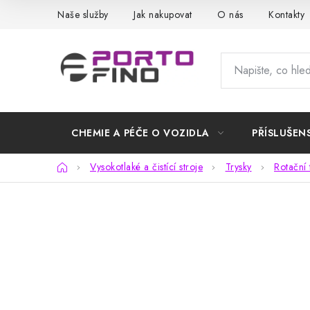
Přejít
Naše služby
Jak nakupovat
O nás
Kontakty
na
obsah
CHEMIE A PÉČE O VOZIDLA
PŘÍSLUŠEN
Domů
Vysokotlaké a čistící stroje
Trysky
Rotační 