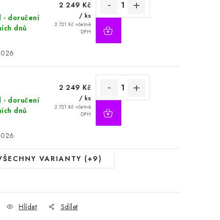
2 249 Kč
/ ks
d - doručení
2 721 Kč včetně
ních dnů
DPH
2026
2 249 Kč
/ ks
d - doručení
2 721 Kč včetně
ních dnů
DPH
2026
VŠECHNY VARIANTY (+9)
Hlídat
Sdílet