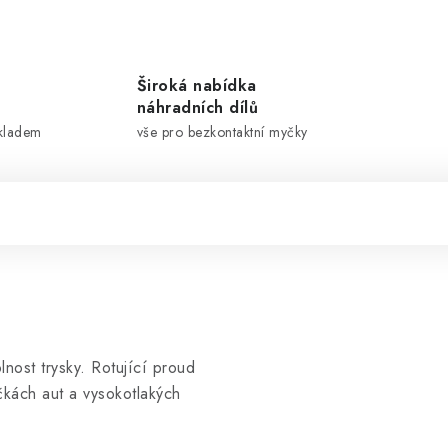
Široká nabídka
náhradních dílů
skladem
vše pro bezkontaktní myčky
nost trysky. Rotující proud
čkách aut a vysokotlakých