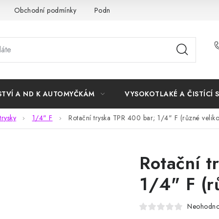
Obchodní podmínky
Podmínky ochrany osobních údajů
STVÍ A ND K AUTOMYČKÁM
VYSOKOTLAKÉ A ČISTÍCÍ 
trysky
1/4" F
Rotační tryska TPR 400 bar; 1/4" F (různé velikos
Rotační t
1/4" F (r
Neohodn