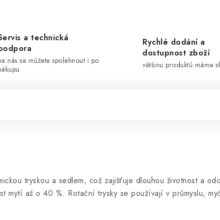
Servis a technická
Rychlé dodání a
podpora
dostupnost zboží
na nás se můžete spolehnout i po
většinu produktů máme 
nákupu
ickou tryskou a sedlem, což zajišťuje dlouhou životnost a odol
ost mytí až o 40 %. Rotační trysky se používají v průmyslu, my