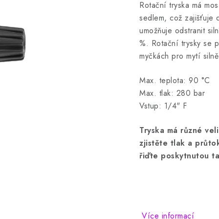
Rotační tryska má mos
sedlem, což zajišťuje 
umožňuje odstranit sil
%.
Rotační trysky se 
myčkách pro mytí siln
Max. teplota: 90 °C
Max. tlak: 280 bar
Vstup: 1/4" F
Tryska má různé velik
zjistěte tlak a průt
řiďte poskytnutou t
Více informací