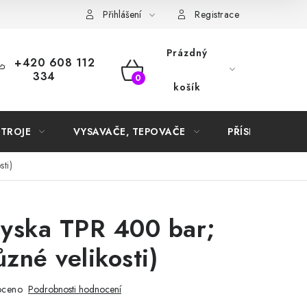
Samoobslužné platební terminály
Přihlášení
Registrace
Prázdný
+420 608 112
334
NÁKUPNÍ
košík
KOŠÍK
STROJE
VYSAVAČE, TEPOVAČE
PŘÍSLUŠENSTVÍ
ti)
ryska TPR 400 bar;
ůzné velikosti)
oceno
Podrobnosti hodnocení