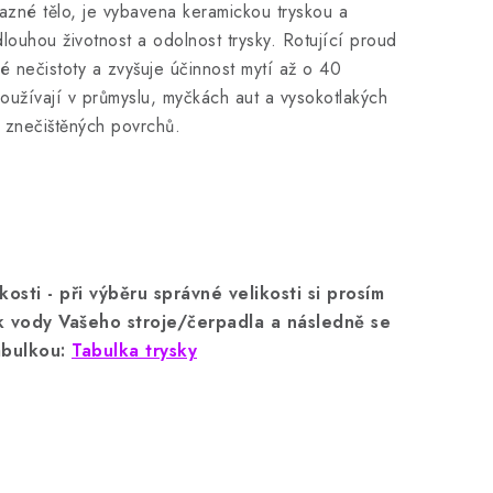
azné tělo, je vybavena keramickou tryskou a
dlouhou životnost a odolnost trysky.
Rotující proud
né nečistoty a zvyšuje účinnost mytí až o 40
používají v průmyslu, myčkách aut a vysokotlakých
ě znečištěných povrchů.
osti - při výběru správné velikosti si prosím
ok vody Vašeho stroje/čerpadla a následně se
abulkou:
Tabulka trysky