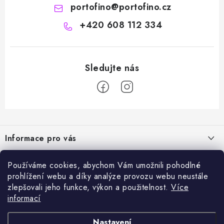
portofino
@
portofino.cz
+420 608 112 334
Z
á
Informace pro vás
p
a
Naše služby
Sortiment
Používáme cookies, abychom Vám umožnili pohodlné
t
prohlížení webu a díky analýze provozu webu neustále
Jak nakupovat
í
Chemie a péče o vozidla
zlepšovali jeho funkce, výkon a použitelnost.
Více
Nejprodávanější
O nás
informací
Příslušenství a ND k automyčkám
Kartáč Turbo (různé průměry)
Přijímáme online platby
Kontakty
Detailing
Nastavení