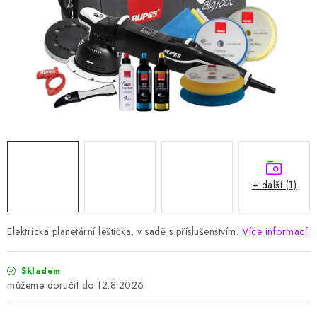
HODNOCENÍ OBCHODU
Naše služby
Jak nakupovat
O nás
Kontakty
Obchodní podmínky
Podmínky ochrany osobních údajů
Samoobslužné platební terminály
+ další (1)
Elektrická planetární leštička, v sadě s příslušenstvím.
Více informací
Skladem
12.8.2026