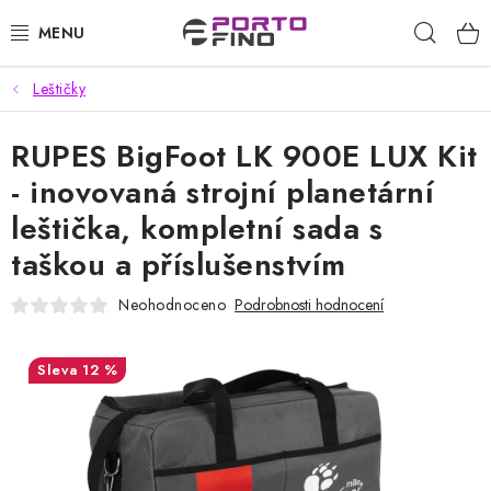
Přejít
Hleda
na
obsah
Leštičky
CHEMIE A PÉČE O VOZIDLA
RUPES BigFoot LK 900E LUX Kit
PŘÍSLUŠENSTVÍ A ND K AUTOMYČKÁM
- inovovaná strojní planetární
VYSOKOTLAKÉ A ČISTÍCÍ STROJE
leštička, kompletní sada s
taškou a příslušenstvím
VYSAVAČE, TEPOVAČE
Neohodnoceno
Podrobnosti hodnocení
PŘÍSLUŠENSTVÍ
12 %
DOMÁCNOST A ZAHRADA
CHEMIE - BEZKONTAKTNÍ MYČKY