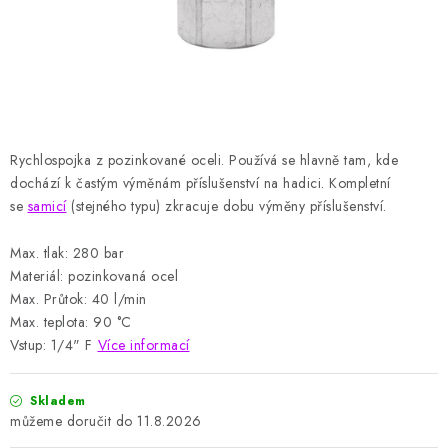
HODNOCENÍ OBCHODU
Naše služby
Jak nakupovat
O nás
Kontakty
Obchodní podmínky
Podmínky ochrany osobních údajů
Samoobslužné platební terminály
Rychlospojka z pozinkované oceli.
Používá se hlavně tam, kde
dochází k častým výměnám příslušenství na hadici.
Kompletní
se
samicí
(stejného typu) zkracuje dobu výměny příslušenství.
Max. tlak: 280 bar
Materiál: pozinkovaná ocel
Max. Průtok: 40 l/min
Max. teplota: 90 °C
Vstup: 1/4" F
Více informací
Skladem
11.8.2026