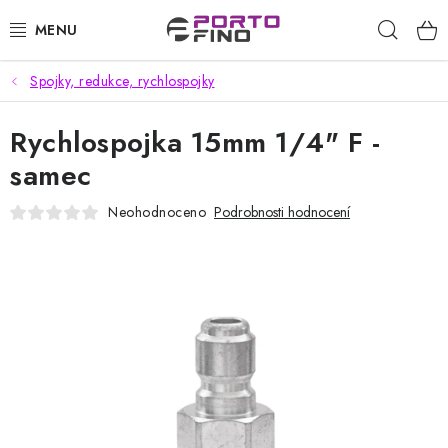
Přejít
Hleda
na
obsah
Spojky, redukce, rychlospojky
CHEMIE A PÉČE O VOZIDLA
Rychlospojka 15mm 1/4" F -
PŘÍSLUŠENSTVÍ A ND K AUTOMYČKÁM
samec
VYSOKOTLAKÉ A ČISTÍCÍ STROJE
Neohodnoceno
Podrobnosti hodnocení
VYSAVAČE, TEPOVAČE
PŘÍSLUŠENSTVÍ
DOMÁCNOST A ZAHRADA
CHEMIE - BEZKONTAKTNÍ MYČKY