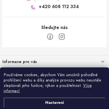
+420 608 112 334
Z
á
Informace pro vás
p
a
Naše služby
Sortiment
Používáme cookies, abychom Vám umožnili pohodlné
t
prohlížení webu a díky analýze provozu webu neustále
Jak nakupovat
í
Chemie a péče o vozidla
zlepšovali jeho funkce, výkon a použitelnost.
Více
Nejprodávanější
O nás
informací
Příslušenství a ND k automyčkám
Kartáč Turbo (různé průměry)
Přijímáme online platby
Kontakty
Detailing
Nastavení
Čerpadlo CAT 350
Obchodní podmínky