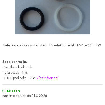
HODNOCENÍ OBCHODU
Naše služby
Jak nakupovat
O nás
Kontakty
Obchodní podmínky
Podmínky ochrany osobních údajů
Samoobslužné platební terminály
Sada pro opravu vysokotlakého třícestného ventilu
1/4" ss304 HB3
Sada zahrnuje:
- ventilový kolík - 1 ks.
- o-kroužek - 1 ks.
- PTFE podložka - 2 ks
Více informací
Skladem
11.8.2026