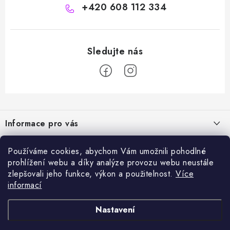
+420 608 112 334
Z
á
Informace pro vás
p
a
Naše služby
Sortiment
Používáme cookies, abychom Vám umožnili pohodlné
t
prohlížení webu a díky analýze provozu webu neustále
Jak nakupovat
í
Chemie a péče o vozidla
zlepšovali jeho funkce, výkon a použitelnost.
Více
Nejprodávanější
O nás
informací
Příslušenství a ND k automyčkám
Kartáč Turbo (různé průměry)
Přijímáme online platby
Kontakty
Detailing
Nastavení
Čerpadlo CAT 350
Obchodní podmínky
Vysokotlaké a čistící stroje, odvlhčovače