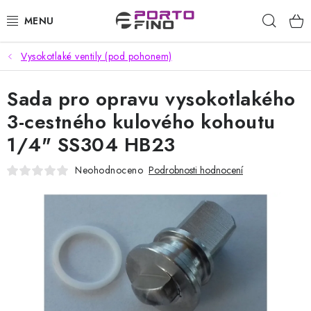
Přejít
Hleda
na
obsah
Vysokotlaké ventily (pod pohonem)
CHEMIE A PÉČE O VOZIDLA
Sada pro opravu vysokotlakého
PŘÍSLUŠENSTVÍ A ND K AUTOMYČKÁM
3-cestného kulového kohoutu
VYSOKOTLAKÉ A ČISTÍCÍ STROJE
1/4" SS304 HB23
VYSAVAČE, TEPOVAČE
Neohodnoceno
Podrobnosti hodnocení
PŘÍSLUŠENSTVÍ
DOMÁCNOST A ZAHRADA
CHEMIE - BEZKONTAKTNÍ MYČKY