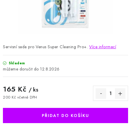
HODNOCENÍ OBCHODU
Naše služby
Jak nakupovat
O nás
Kontakty
Obchodní podmínky
Podmínky ochrany osobních údajů
Samoobslužné platební terminály
Servisní sada pro Venus Super Cleaning Pro+.
Více informací
Skladem
12.8.2026
165 Kč
/ ks
200 Kč včetně DPH
Měrná cena:
PŘIDAT DO KOŠÍKU