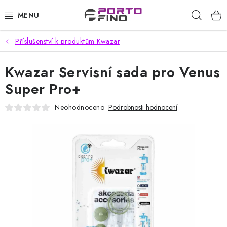
Přejít
Hleda
na
obsah
Příslušenství k produktům Kwazar
CHEMIE A PÉČE O VOZIDLA
Kwazar Servisní sada pro Venus
PŘÍSLUŠENSTVÍ A ND K AUTOMYČKÁM
Super Pro+
VYSOKOTLAKÉ A ČISTÍCÍ STROJE
Neohodnoceno
Podrobnosti hodnocení
VYSAVAČE, TEPOVAČE
PŘÍSLUŠENSTVÍ
DOMÁCNOST A ZAHRADA
CHEMIE - BEZKONTAKTNÍ MYČKY