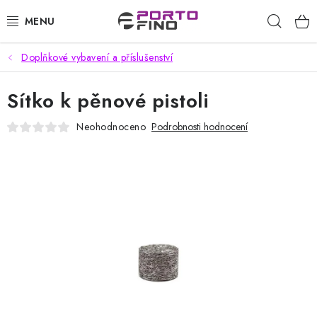
Přejít
Hleda
na
obsah
Doplňkové vybavení a příslušenství
CHEMIE A PÉČE O VOZIDLA
Sítko k pěnové pistoli
PŘÍSLUŠENSTVÍ A ND K AUTOMYČKÁM
Neohodnoceno
Podrobnosti hodnocení
VYSOKOTLAKÉ A ČISTÍCÍ STROJE
VYSAVAČE, TEPOVAČE
PŘÍSLUŠENSTVÍ
DOMÁCNOST A ZAHRADA
CHEMIE - BEZKONTAKTNÍ MYČKY