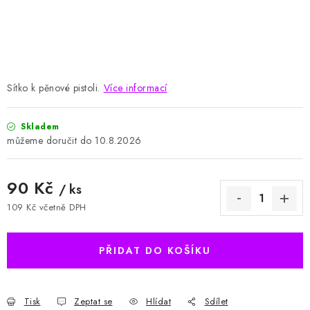
HODNOCENÍ OBCHODU
Naše služby
Jak nakupovat
O nás
Kontakty
Obchodní podmínky
Podmínky ochrany osobních údajů
Samoobslužné platební terminály
Sítko k pěnové pistoli.
Více informací
Skladem
10.8.2026
90 Kč
/ ks
109 Kč včetně DPH
Měrná cena:
PŘIDAT DO KOŠÍKU
Tisk
Zeptat se
Hlídat
Sdílet