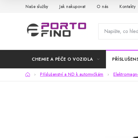
Přejít
Naše služby
Jak nakupovat
O nás
Kontakty
na
obsah
CHEMIE A PÉČE O VOZIDLA
PŘÍSLUŠEN
Domů
Příslušenství a ND k automyčkám
Elektromagne