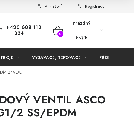
Samoobslužné platební terminály
Přihlášení
Registrace
Prázdný
+420 608 112
334
NÁKUPNÍ
košík
KOŠÍK
STROJE
VYSAVAČE, TEPOVAČE
PŘÍSLUŠENSTVÍ
PDM 24VDC
DOVÝ VENTIL ASCO
G1/2 SS/EPDM