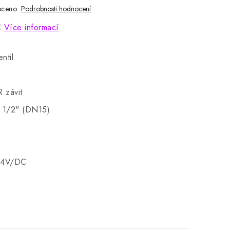
oceno
Podrobnosti hodnocení
C
Více informací
entil
R závit
 - 1/2" (DN15)
 24V/DC