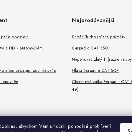
ent
Nejprodávanější
 péče o vozidla
Kartáč Turbo (různé průměry)
ství a ND k automyčkám
Čerpadlo CAT 350
Napěňovač žlutý 1l (různé vstupy
ké a čistící stroje, odvlhčovače
Hlava čerpadla CAT 5CP
, tepovače
Chromová zátka čerpadla CAT 
49)
ookies, abychom Vám umožnili pohodlné prohlížení
S