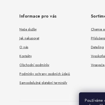
Z
á
Informace pro vás
Sortim
p
a
Naše služby
Chemie a
t
Jak nakupovat
Příslušen
í
O nás
Detailing
Kontakty
Vysokotla
Obchodní podmínky
Vysavače
Podmínky ochrany osobních údajů
Samoobslužné platební terminály
Používáme c