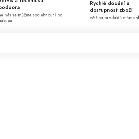
Servis a technická
Rychlé dodání a
podpora
dostupnost zboží
na nás se můžete spolehnout i po
většinu produktů máme 
nákupu