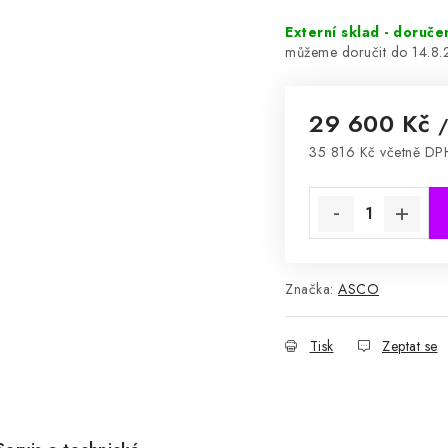
Externí sklad - doruče
14.8
29 600 Kč
/
35 816 Kč včetně DP
Měrná cena:
Značka:
ASCO
Tisk
Zeptat se