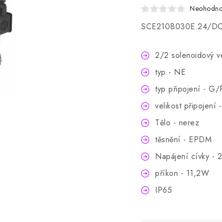
Neohodn
SCE210B030E.24/D
2/2 solenoidový v
typ - NE
typ připojení - G/
velikost připojení
Tělo - nerez
těsnění - EPDM
Napájení cívky -
příkon - 11,2W
IP65