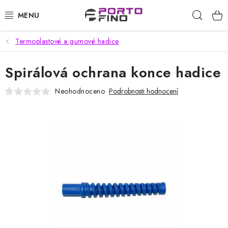
Přejít
Hleda
na
obsah
Termoplastové a gumové hadice
CHEMIE A PÉČE O VOZIDLA
Spirálová ochrana konce hadice
PŘÍSLUŠENSTVÍ A ND K AUTOMYČKÁM
Neohodnoceno
Podrobnosti hodnocení
VYSOKOTLAKÉ A ČISTÍCÍ STROJE
VYSAVAČE, TEPOVAČE
PŘÍSLUŠENSTVÍ
DOMÁCNOST A ZAHRADA
CHEMIE - BEZKONTAKTNÍ MYČKY