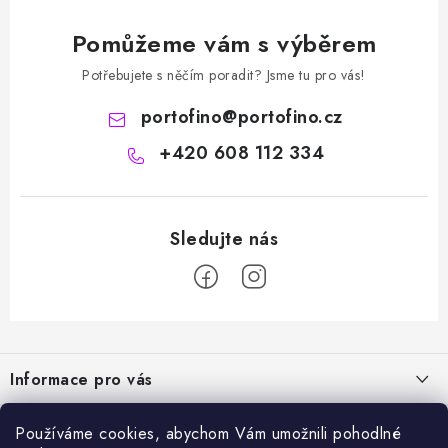
Pomůžeme vám s výběrem
Potřebujete s něčím poradit? Jsme tu pro vás!
portofino
@
portofino.cz
+420 608 112 334
Z
á
Informace pro vás
p
a
Naše služby
Sortiment
Používáme cookies, abychom Vám umožnili pohodlné
t