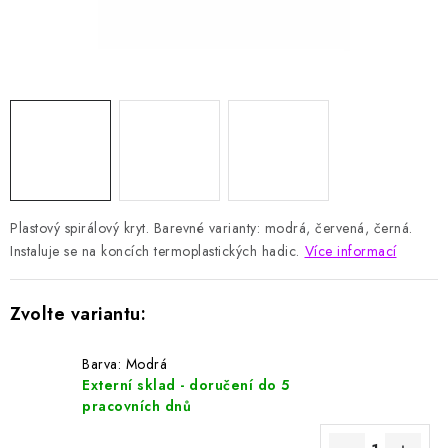
HODNOCENÍ OBCHODU
Naše služby
Jak nakupovat
O nás
Kontakty
Obchodní podmínky
Podmínky ochrany osobních údajů
Samoobslužné platební terminály
Plastový spirálový kryt. Barevné varianty: modrá, červená, černá.
Instaluje se na koncích termoplastických hadic.
Více informací
Barva: Modrá
Externí sklad - doručení do 5
pracovních dnů