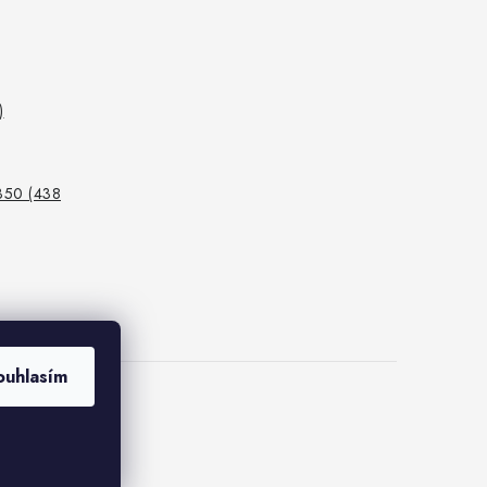
)
350 (438
ouhlasím