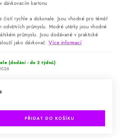
 v dávkovacím kartonu
e čistí rychle a dokonale. Jsou vhodné pro téměř
ch odvětvích průmyslu. Modré utěrky jsou vhodné
inářském průmyslu. Jsou dodávané v praktické
 slouží jako dávkovač.
Více informací
le (dodání - do 2 týdnů)
.2026
s
PŘIDAT DO KOŠÍKU