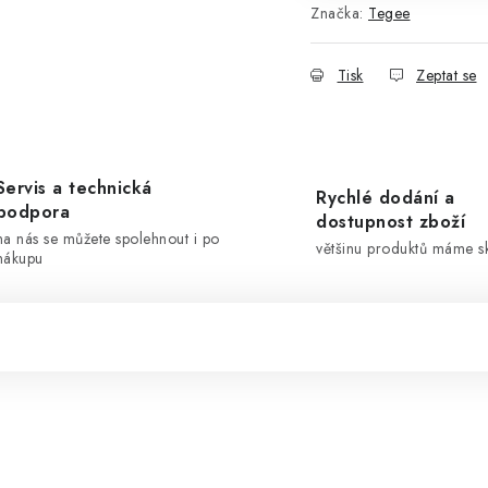
Značka:
Tegee
Tisk
Zeptat se
Servis a technická
Rychlé dodání a
podpora
dostupnost zboží
na nás se můžete spolehnout i po
většinu produktů máme 
nákupu