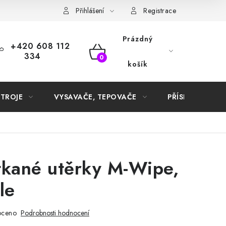
Samoobslužné platební terminály
Přihlášení
Registrace
Prázdný
+420 608 112
334
NÁKUPNÍ
košík
KOŠÍK
STROJE
VYSAVAČE, TEPOVAČE
PŘÍSLUŠENSTVÍ
tkané utěrky M-Wipe,
le
oceno
Podrobnosti hodnocení