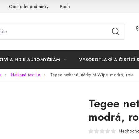
Obchodní podmínky
Podmínky ochrany osobních údajů
STVÍ A ND K AUTOMYČKÁM
VYSOKOTLAKÉ A ČISTÍCÍ 
e
Netkané textilie
Tegee netkané utěrky M-Wipe, modrá, role
Tegee ne
modrá, ro
Neohodn