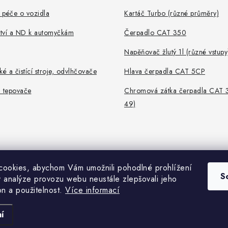
 péče o vozidla
Kartáč Turbo (různé průměry)
ství a ND k automyčkám
Čerpadlo CAT 350
Napěňovač žlutý 1l (různé vstupy
ké a čistící stroje, odvlhčovače
Hlava čerpadla CAT 5CP
, tepovače
Chromová zátka čerpadla CAT 
49)
ookies, abychom Vám umožnili pohodlné prohlížení
S
 analýze provozu webu neustále zlepšovali jeho
on a použitelnost.
Více informací
Copyright 2026
Portofino
. Všechna práva vyhrazena.
Vytvořil Shoptet
í