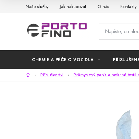
Přejít
Naše služby
Jak nakupovat
O nás
Kontakty
na
obsah
CHEMIE A PÉČE O VOZIDLA
PŘÍSLUŠEN
Domů
Příslušenství
Průmyslový papír a netkané textili