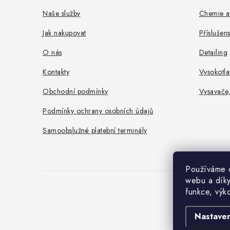
a
Naše služby
Chemie a
t
Jak nakupovat
Příslušen
í
O nás
Detailing
Kontakty
Vysokotla
Obchodní podmínky
Vysavače
Podmínky ochrany osobních údajů
Samoobslužné platební terminály
Používáme c
webu a díky
funkce, výk
Nastaven