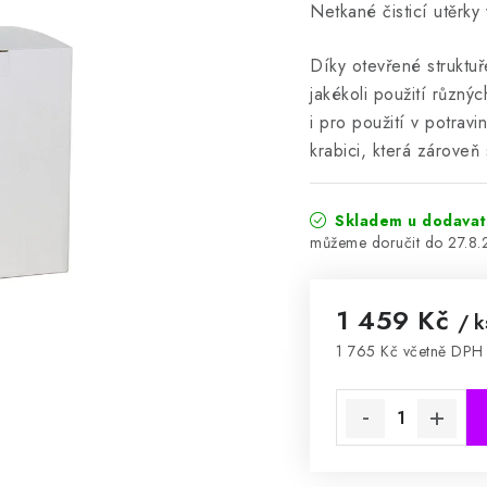
Netkané čisticí utěrky
Díky otevřené struktuř
jakékoli použití různý
i pro použití v potrav
krabici, která zároveň
Skladem u dodavate
27.8
1 459 Kč
/ k
1 765 Kč včetně DPH
Měrná cena: