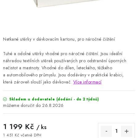
HODNOCENÍ OBCHODU
Naše služby
Jak nakupovat
O nás
Kontakty
Obchodní podmínky
Podmínky ochrany osobních údajů
Samoobslužné platební terminály
Netkané utěrky v dávkovacím kartonu, pro náročné čištění
Tuhé a odolné utěrky vhodné pro náročné čištění. Jsou ideální
náhradou textilních utěrek používaných pro odstranění úporných
nečistot a mastnoty. Vhodné do dílen, leteckého, těžkého
a automobilového průmyslu. Jsou dodávány v praktické krabici,
která zároveň slouží jako dávkovač.
Více informací
Skladem u dodavatele (dodání - do 2 týdnů)
26.8.2026
1 199 Kč
/ ks
1 451 Kč včetně DPH