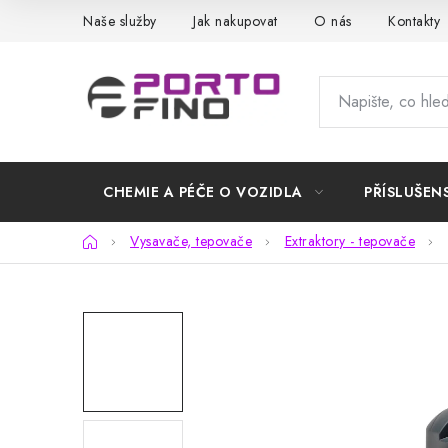
Přejít
Naše služby
Jak nakupovat
O nás
Kontakty
na
obsah
CHEMIE A PÉČE O VOZIDLA
PŘÍSLUŠEN
Domů
Vysavače, tepovače
Extraktory - tepovače