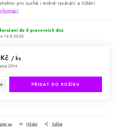
xtraktor pro suché i mokré vysávání a čištění
informací
 doručení do 5 pracovních dnů
14.8.2026
 Kč
/ ks
etně DPH
:
PŘIDAT DO KOŠÍKU
ptat se
Hlídat
Sdílet