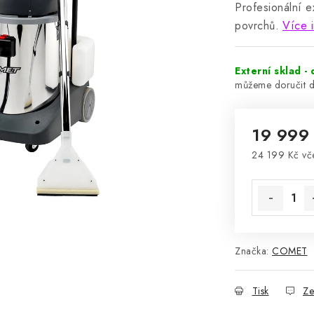
Profesionální e
povrchů.
Více 
Externí sklad -
19 999
24 199 Kč vč
Měrná cena
Značka:
COMET
Tisk
Ze