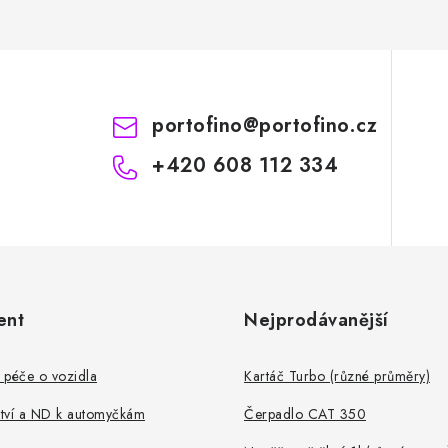
portofino
@
portofino.cz
+420 608 112 334
ent
Nejprodávanější
 péče o vozidla
Kartáč Turbo (různé průměry)
ství a ND k automyčkám
Čerpadlo CAT 350