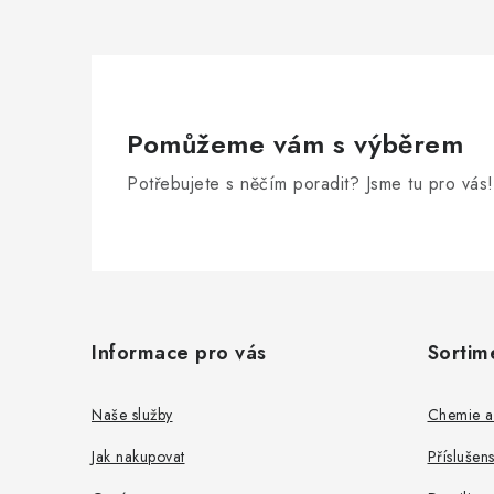
Pomůžeme vám s výběrem
Potřebujete s něčím poradit? Jsme tu pro vás!
Z
á
Informace pro vás
Sortim
p
a
Naše služby
Chemie a
t
Jak nakupovat
Příslušen