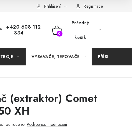
Samoobslužné platební terminály
Přihlášení
Registrace
Prázdný
+420 608 112
334
NÁKUPNÍ
košík
KOŠÍK
STROJE
VYSAVAČE, TEPOVAČE
PŘÍSLUŠENSTVÍ
č (extraktor) Comet
50 XH
eohodnoceno
Podrobnosti hodnocení