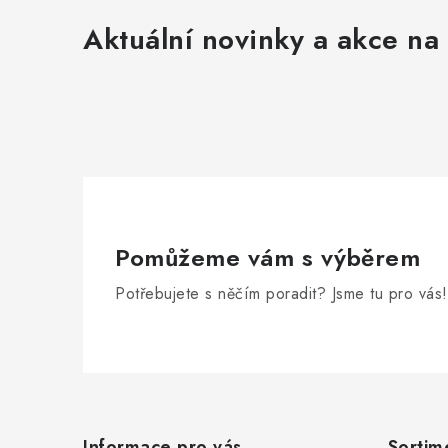
Aktuální novinky a akce na 
Pomůžeme vám s výběrem
Potřebujete s něčím poradit? Jsme tu pro vás!
Z
á
Informace pro vás
Sortim