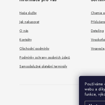
p
a
Naše služby
Chemie a
t
Jak nakupovat
Příslušen
í
O nás
Detailing
Kontakty
Vysokotla
Obchodní podmínky
Vysavače
Podmínky ochrany osobních údajů
Samoobslužné platební terminály
Používáme c
webu a díky
funkce, výk