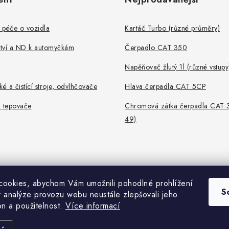
 péče o vozidla
Kartáč Turbo (různé průměry)
ství a ND k automyčkám
Čerpadlo CAT 350
Napěňovač žlutý 1l (různé vstupy
ké a čistící stroje, odvlhčovače
Hlava čerpadla CAT 5CP
, tepovače
Chromová zátka čerpadla CAT 
49)
ookies, abychom Vám umožnili pohodlné prohlížení
S
 analýze provozu webu neustále zlepšovali jeho
on a použitelnost.
Více informací
Copyright 2026
Portofino
. Všechna práva vyhrazena.
Vytvořil Shoptet