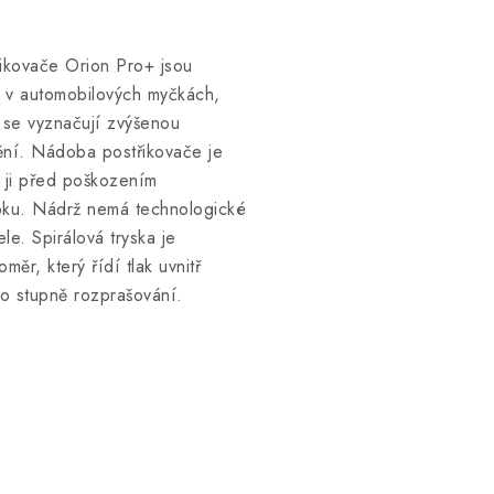
řikovače Orion Pro+ jsou
i v automobilových myčkách,
u se vyznačují zvýšenou
ění. Nádoba postřikovače je
í ji před poškozením
oku. Nádrž nemá technologické
le. Spirálová tryska je
r, který řídí tlak uvnitř
o stupně rozprašování.