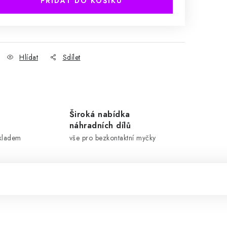
PŘIDAT DO KOŠÍKU
Hlídat
Sdílet
Široká nabídka
náhradních dílů
skladem
vše pro bezkontaktní myčky