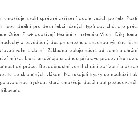
vám umožňuje zvolit správné zařízení podle vašich potřeb. Post
h. Jsou ideální pro dezinfekci různých typů povrchů, pro prác
ače Orion Pro+ používají těsnění z materiálu Viton. Díky tom
Jednoduchý a osvědčený design umožňuje snadnou výměnu těsn
ašovač velmi stabilní. Základna izoluje nádrž od země a chrán
zí mírka, která umožňuje snadnou přípravu pracovního rozt
ečnost při práce. Bezpečnostní ventil chrání zařízení a uživate
tu ze skleněných vláken. Na rukojeti trysky se nachází tlakomě
egulovatelnou tryskou, která umožňuje dosáhnout požadovanéh
třikovače.