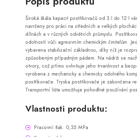
Popis produktu
Široká škála kapacit postřikovačů od 3 l do 12 l 
navrženy pro práci na středních a velkých plochác
dílnách a v různých odvětvích průmyslu. Postřikov
odolností vůči agresivním chemickým činitelům. 
vybavena stabilizační základnou, díky níž je rozpr
způsobeným případným pádem. Na nádrži se nachá
otvory, což přímo ovlivňuje jeho trvanlivost a bezp
vyrobena z mechanicky a chemicky odolného kompozi
postřikovače. Tryska postřikovače je zakončena r
Transportní lišta umožňuje pohodlné používání pos
Vlastnosti produktu:
Pracovní tlak: 0,35 MPa