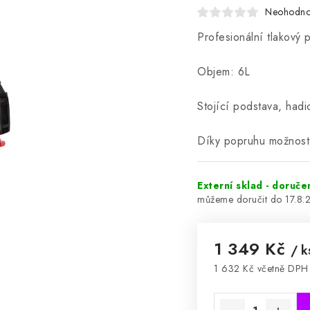
Neohodn
Profesionální tlakový 
Objem: 6L
Stojící podstava, hadi
Díky popruhu možnost
Externí sklad - doruče
17.8.
1 349 Kč
/ k
1 632 Kč včetně DPH
Měrná cena: