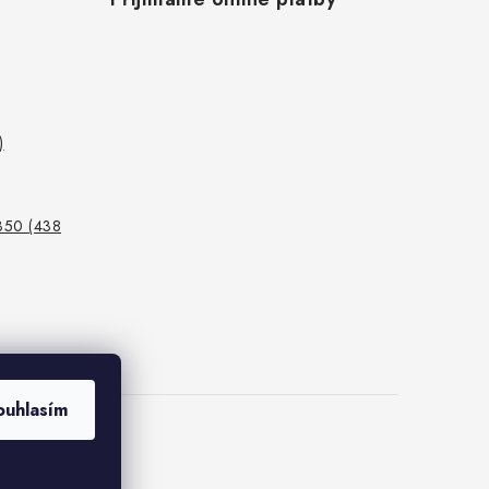
)
350 (438
ouhlasím