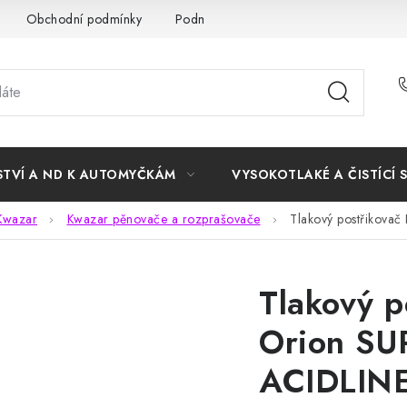
Obchodní podmínky
Podmínky ochrany osobních údajů
STVÍ A ND K AUTOMYČKÁM
VYSOKOTLAKÉ A ČISTÍCÍ 
Kwazar
Kwazar pěnovače a rozprašovače
Tlakový postřikov
Tlakový p
Orion SU
ACIDLIN