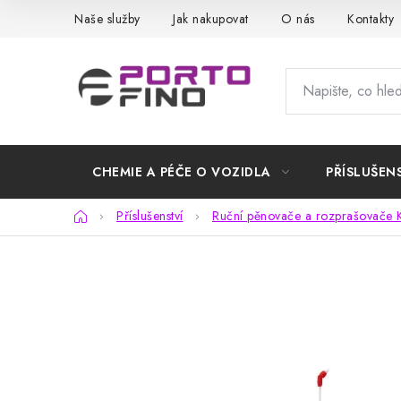
Přejít
Naše služby
Jak nakupovat
O nás
Kontakty
na
obsah
CHEMIE A PÉČE O VOZIDLA
PŘÍSLUŠEN
Domů
Příslušenství
Ruční pěnovače a rozprašovače 