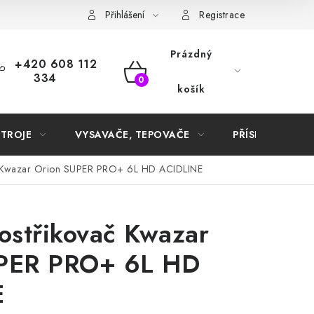
Samoobslužné platební terminály
Přihlášení
Registrace
Prázdný
+420 608 112
334
NÁKUPNÍ
košík
KOŠÍK
STROJE
VYSAVAČE, TEPOVAČE
PŘÍSLUŠENSTVÍ
ač Kwazar Orion SUPER PRO+ 6L HD ACIDLINE
ostřikovač Kwazar
PER PRO+ 6L HD
E