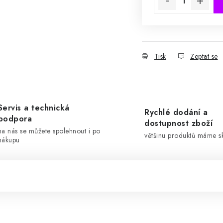
Tisk
Zeptat se
Servis a technická
Rychlé dodání a
podpora
dostupnost zboží
na nás se můžete spolehnout i po
většinu produktů máme 
nákupu