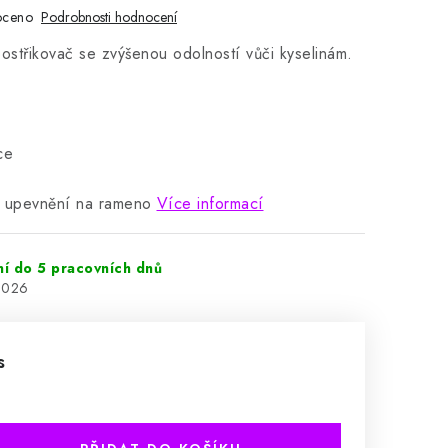
oceno
Podrobnosti hodnocení
postřikovač se zvýšenou odolností vůči kyselinám.
ce
 upevnění na rameno
Více informací
ní do 5 pracovních dnů
2026
s