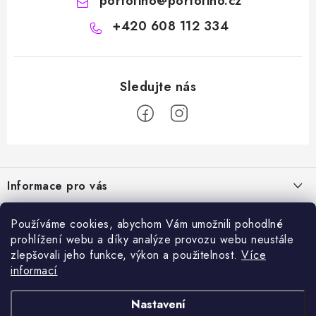
portofino
@
portofino.cz
+420 608 112 334
Z
á
Informace pro vás
p
a
Naše služby
Sortiment
Používáme cookies, abychom Vám umožnili pohodlné
t
prohlížení webu a díky analýze provozu webu neustále
Jak nakupovat
í
Chemie a péče o vozidla
zlepšovali jeho funkce, výkon a použitelnost.
Více
Nejprodávanější
O nás
informací
Příslušenství a ND k automyčkám
Kartáč Turbo (různé průměry)
Přijímáme online platby
Kontakty
Detailing
Nastavení
Čerpadlo CAT 350