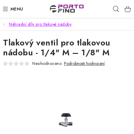
Přejít
Hleda
na
obsah
Náhradní díly pro tlakové nádoby
CHEMIE A PÉČE O VOZIDLA
Tlakový ventil pro tlakovou
PŘÍSLUŠENSTVÍ A ND K AUTOMYČKÁM
nádobu - 1/4" M – 1/8" M
VYSOKOTLAKÉ A ČISTÍCÍ STROJE
Neohodnoceno
Podrobnosti hodnocení
VYSAVAČE, TEPOVAČE
PŘÍSLUŠENSTVÍ
DOMÁCNOST A ZAHRADA
CHEMIE - BEZKONTAKTNÍ MYČKY