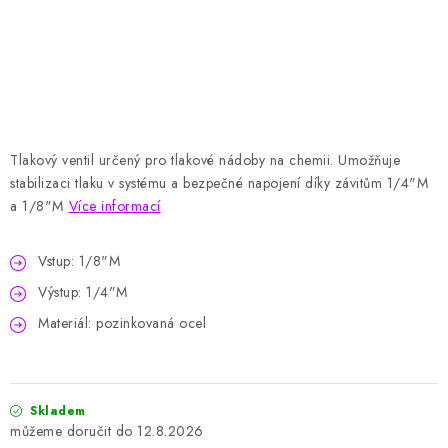
HODNOCENÍ OBCHODU
Naše služby
Jak nakupovat
O nás
Kontakty
Obchodní podmínky
Podmínky ochrany osobních údajů
Samoobslužné platební terminály
Tlakový ventil určený pro tlakové nádoby na chemii. Umožňuje
stabilizaci tlaku v systému a bezpečné napojení díky závitům 1/4"M
a 1/8"M
Více informací
Vstup: 1/8"M
Výstup: 1/4"M
Materiál: pozinkovaná ocel
Skladem
12.8.2026