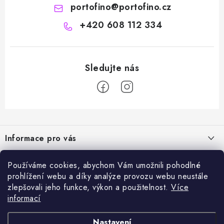
portofino
@
portofino.cz
+420 608 112 334
Z
á
Informace pro vás
p
a
Naše služby
Sortiment
Používáme cookies, abychom Vám umožnili pohodlné
t
prohlížení webu a díky analýze provozu webu neustále
Jak nakupovat
í
Chemie a péče o vozidla
zlepšovali jeho funkce, výkon a použitelnost.
Více
Nejprodávanější
O nás
informací
Příslušenství a ND k automyčkám
Kartáč Turbo (různé průměry)
Přijímáme online platby
Kontakty
Detailing
Nastavení