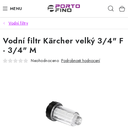
Přejít
Hleda
na
obsah
Vodní filtry
CHEMIE A PÉČE O VOZIDLA
Vodní filtr Kärcher velký 3/4" F
PŘÍSLUŠENSTVÍ A ND K AUTOMYČKÁM
- 3/4" M
VYSOKOTLAKÉ A ČISTÍCÍ STROJE
Neohodnoceno
Podrobnosti hodnocení
VYSAVAČE, TEPOVAČE
PŘÍSLUŠENSTVÍ
DOMÁCNOST A ZAHRADA
CHEMIE - BEZKONTAKTNÍ MYČKY