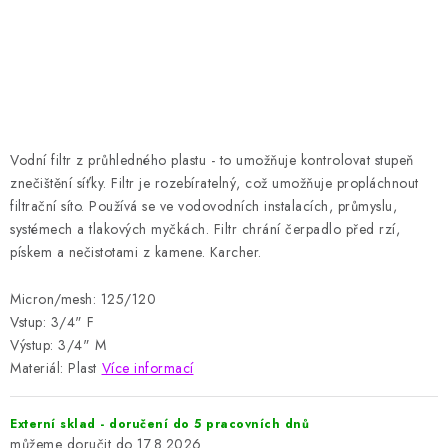
HODNOCENÍ OBCHODU
Naše služby
Jak nakupovat
O nás
Kontakty
Obchodní podmínky
Podmínky ochrany osobních údajů
Samoobslužné platební terminály
Vodní filtr z průhledného plastu - to umožňuje kontrolovat stupeň
znečištění síťky.
Filtr je rozebíratelný, což umožňuje propláchnout
filtrační síto.
Používá se ve vodovodních instalacích, průmyslu,
systémech a tlakových myčkách.
Filtr chrání čerpadlo před rzí,
pískem a nečistotami z kamene. Karcher.
Micron/mesh: 125/120
Vstup: 3/4" F
Výstup: 3/4" M
Materiál: Plast
Více informací
Externí sklad - doručení do 5 pracovních dnů
17.8.2026