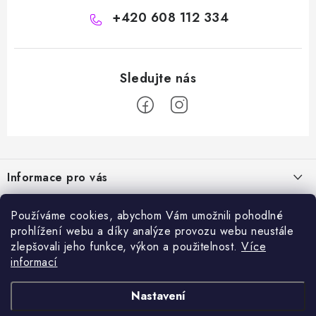
+420 608 112 334
Z
á
Informace pro vás
p
a
Naše služby
Sortiment
Používáme cookies, abychom Vám umožnili pohodlné
t
prohlížení webu a díky analýze provozu webu neustále
Jak nakupovat
í
Chemie a péče o vozidla
zlepšovali jeho funkce, výkon a použitelnost.
Více
Nejprodávanější
O nás
informací
Příslušenství a ND k automyčkám
Kartáč Turbo (různé průměry)
Přijímáme online platby
Kontakty
Detailing
Nastavení
Čerpadlo CAT 350
Obchodní podmínky