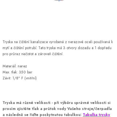
HODNOCENÍ OBCHODU
Naše služby
Jak nakupovat
O nás
Kontakty
Obchodní podmínky
Podmínky ochrany osobních údajů
Samoobslužné platební terminály
Tryska na čištění kanalizace vyrobená z nerezové oceli používaná k
mytí a čištění potrubí. Tato tryska má 3 otvory dozadu a 1 dopředu
pro průraz nečistot a zároveň čištění.
Materiál: nerez
Max. tlak: 350 bar
Závit: 1/8" F (vnitřní)
Tryska má různé velikosti - při výběru správné velikosti si
prosím zjistěte tlak a průtok vody Vašeho stroje/čerpadla
a následně se řiďte poskytnutou tabulkou:
Tabulka trysky