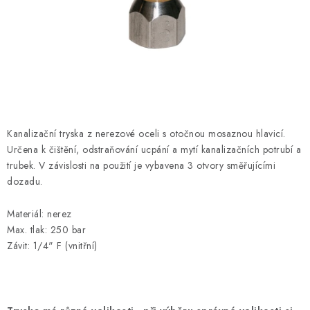
HODNOCENÍ OBCHODU
Naše služby
Jak nakupovat
O nás
Kontakty
Obchodní podmínky
Podmínky ochrany osobních údajů
Samoobslužné platební terminály
Kanalizační tryska z nerezové oceli s otočnou mosaznou hlavicí.
Určena k čištění, odstraňování ucpání a mytí kanalizačních potrubí a
trubek. V závislosti na použití je vybavena 3 otvory směřujícími
dozadu.
Materiál: nerez
Max. tlak: 250 bar
Závit: 1/4" F (vnitřní)