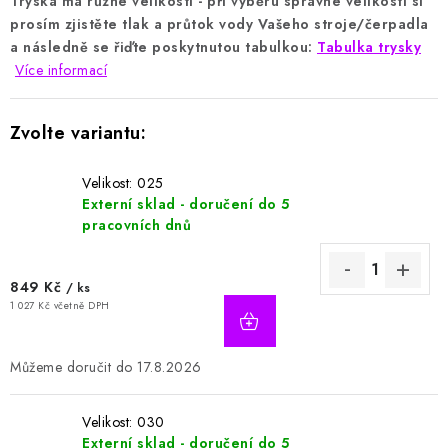
Tryska má různé velikosti - při výběru správné velikosti si
prosím zjistěte tlak a průtok vody Vašeho stroje/čerpadla
a následně se řiďte poskytnutou tabulkou:
Tabulka trysky
Více informací
Velikost: 025
Externí sklad - doručení do 5
pracovních dnů
849 Kč
/ ks
1 027 Kč včetně DPH
17.8.2026
Velikost: 030
Externí sklad - doručení do 5