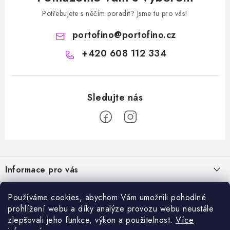
Potřebujete s něčím poradit? Jsme tu pro vás!
portofino
@
portofino.cz
+420 608 112 334
Z
á
Informace pro vás
p
a
Naše služby
Sortiment
Používáme cookies, abychom Vám umožnili pohodlné
t
prohlížení webu a díky analýze provozu webu neustále
Jak nakupovat
í
Chemie a péče o vozidla
zlepšovali jeho funkce, výkon a použitelnost.
Více
Nejprodávanější
O nás