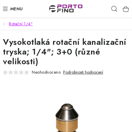
Přejít
Hleda
na
obsah
Rotační 1/4"
CHEMIE A PÉČE O VOZIDLA
Vysokotlaká rotační kanalizační
PŘÍSLUŠENSTVÍ A ND K AUTOMYČKÁM
tryska; 1/4"; 3+0 (různé
VYSOKOTLAKÉ A ČISTÍCÍ STROJE
velikosti)
VYSAVAČE, TEPOVAČE
Neohodnoceno
Podrobnosti hodnocení
PŘÍSLUŠENSTVÍ
DOMÁCNOST A ZAHRADA
CHEMIE - BEZKONTAKTNÍ MYČKY