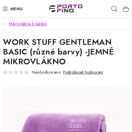
Přejít
Hleda
na
obsah
Mikrovlákna k leštění
CHEMIE A PÉČE O VOZIDLA
WORK STUFF GENTLEMAN
PŘÍSLUŠENSTVÍ A ND K AUTOMYČKÁM
BASIC (různé barvy) -JEMNÉ
VYSOKOTLAKÉ A ČISTÍCÍ STROJE
MIKROVLÁKNO
VYSAVAČE, TEPOVAČE
Neohodnoceno
Podrobnosti hodnocení
PŘÍSLUŠENSTVÍ
DOMÁCNOST A ZAHRADA
CHEMIE - BEZKONTAKTNÍ MYČKY