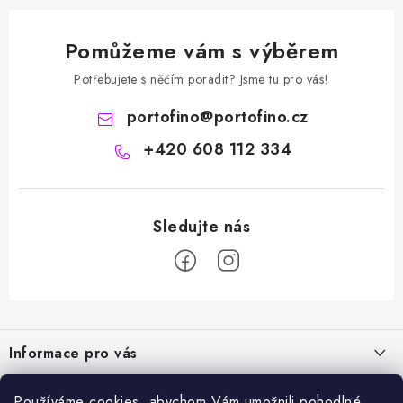
Pomůžeme vám s výběrem
Potřebujete s něčím poradit? Jsme tu pro vás!
portofino
@
portofino.cz
+420 608 112 334
Z
á
Informace pro vás
p
a
Naše služby
Sortiment
Používáme cookies, abychom Vám umožnili pohodlné