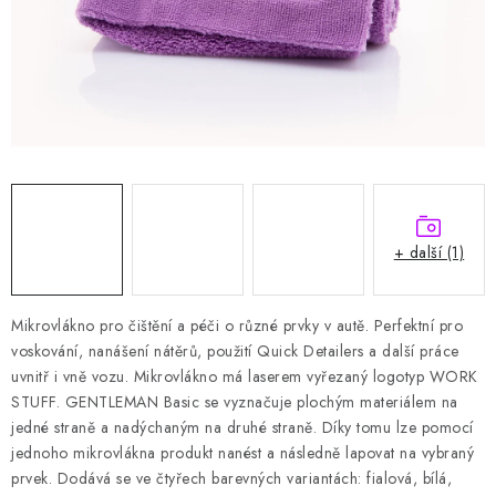
HODNOCENÍ OBCHODU
Naše služby
Jak nakupovat
O nás
Kontakty
Obchodní podmínky
Podmínky ochrany osobních údajů
Samoobslužné platební terminály
+ další (1)
Mikrovlákno pro čištění a péči o různé prvky v autě.
Perfektní pro
voskování, nanášení nátěrů, použití Quick Detailers a další práce
uvnitř i vně vozu.
Mikrovlákno
má laserem vyřezaný logotyp WORK
STUFF.
GENTLEMAN Basic se vyznačuje plochým materiálem na
jedné straně a nadýchaným na druhé straně.
Díky tomu lze pomocí
jednoho mikrovlákna produkt nanést a následně lapovat na vybraný
prvek.
Dodává se ve čtyřech barevných variantách: fialová, bílá,