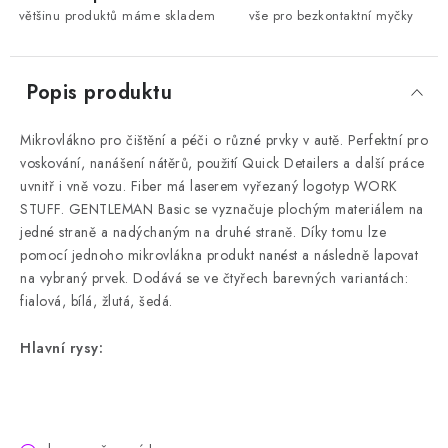
většinu produktů máme skladem
vše pro bezkontaktní myčky
Popis produktu
Mikrovlákno pro čištění a péči o různé prvky v autě.
Perfektní pro
voskování, nanášení nátěrů, použití Quick Detailers a další práce
uvnitř i vně vozu.
Fiber má laserem vyřezaný logotyp WORK
STUFF.
GENTLEMAN Basic se vyznačuje plochým materiálem na
jedné straně a nadýchaným na druhé straně.
Díky tomu lze
pomocí jednoho mikrovlákna produkt nanést a následně lapovat
na vybraný prvek.
Dodává se ve čtyřech barevných variantách:
fialová, bílá, žlutá, šedá.
Hlavní rysy: