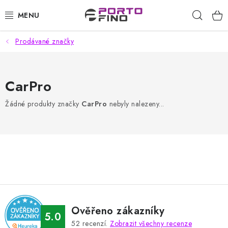
Přejít
Hleda
na
obsah
Prodávané značky
CHEMIE A PÉČE O VOZIDLA
PŘÍSLUŠENSTVÍ A ND K AUTOMYČKÁM
CarPro
VYSOKOTLAKÉ A ČISTÍCÍ STROJE
Žádné produkty značky
CarPro
nebyly nalezeny...
VYSAVAČE, TEPOVAČE
PŘÍSLUŠENSTVÍ
DOMÁCNOST A ZAHRADA
CHEMIE - BEZKONTAKTNÍ MYČKY
Ověřeno zákazníky
5.0
52
recenzí.
Zobrazit všechny recenze