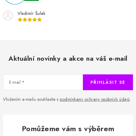
HODNOCENÍ OBCHODU
Vladimír Šulek
Naše služby
Jak nakupovat
O nás
Kontakty
Obchodní podmínky
Podmínky ochrany osobních údajů
Samoobslužné platební terminály
Aktuální novinky a akce na váš e-mail
E-mail
PŘIHLÁSIT SE
Vložením e-mailu souhlasíte s
podmínkami ochrany osobních údajů
Pomůžeme vám s výběrem