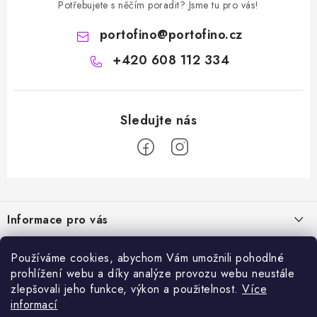
Potřebujete s něčím poradit? Jsme tu pro vás!
portofino
@
portofino.cz
+420 608 112 334
Z
á
Informace pro vás
p
a
Naše služby
Sortiment
Používáme cookies, abychom Vám umožnili pohodlné
t
prohlížení webu a díky analýze provozu webu neustále
Jak nakupovat
í
Chemie a péče o vozidla
zlepšovali jeho funkce, výkon a použitelnost.
Více
Nejprodávanější
O nás
informací
Příslušenství a ND k automyčkám