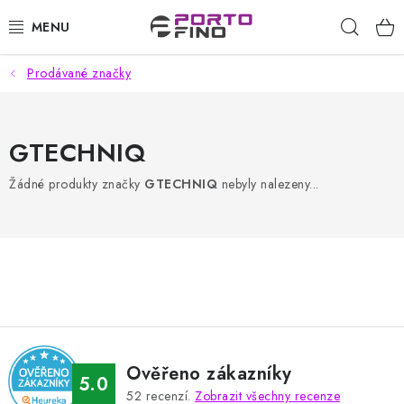
Přejít
Hleda
na
obsah
Prodávané značky
CHEMIE A PÉČE O VOZIDLA
PŘÍSLUŠENSTVÍ A ND K AUTOMYČKÁM
GTECHNIQ
VYSOKOTLAKÉ A ČISTÍCÍ STROJE
Žádné produkty značky
GTECHNIQ
nebyly nalezeny...
VYSAVAČE, TEPOVAČE
PŘÍSLUŠENSTVÍ
DOMÁCNOST A ZAHRADA
CHEMIE - BEZKONTAKTNÍ MYČKY
Ověřeno zákazníky
5.0
52
recenzí.
Zobrazit všechny recenze