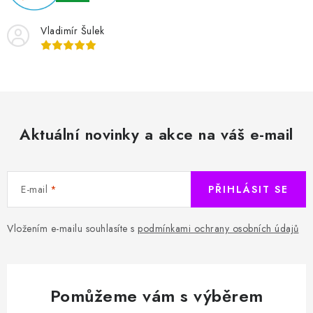
HODNOCENÍ OBCHODU
Vladimír Šulek
Naše služby
Jak nakupovat
O nás
Kontakty
Obchodní podmínky
Podmínky ochrany osobních údajů
Samoobslužné platební terminály
Aktuální novinky a akce na váš e-mail
E-mail
PŘIHLÁSIT SE
Vložením e-mailu souhlasíte s
podmínkami ochrany osobních údajů
Pomůžeme vám s výběrem