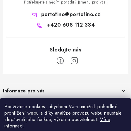
Potřebujete s něčím poradit? Jsme tu pro vás!
portofino
@
portofino.cz
+420 608 112 334
Z
á
Informace pro vás
p
a
Naše služby
Sortiment
Používáme cookies, abychom Vám umožnili pohodlné
t
prohlížení webu a díky analýze provozu webu neustále
Jak nakupovat
í
Chemie a péče o vozidla
zlepšovali jeho funkce, výkon a použitelnost.
Více
Nejprodávanější
O nás
informací
Příslušenství a ND k automyčkám