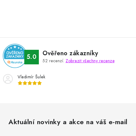
O
v
l
á
d
Ověřeno zákazníky
a
5.0
52
recenzí.
Zobrazit všechny recenze
c
í
Vladimír Šulek
p
r
v
k
y
v
Aktuální novinky a akce na váš e-mail
ý
p