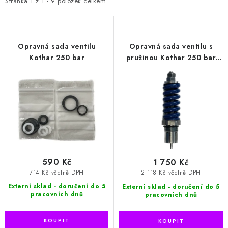
i
e
HODNOCENÍ OBCHODU
Stránka
1
z
1
-
9
položek celkem
s
n
p
í
Naše služby
Jak nakupovat
O nás
Kontakty
r
p
Obchodní podmínky
Podmínky ochrany osobních údajů
Opravná sada ventilu
Opravná sada ventilu s
o
r
Kothar 250 bar
pružinou Kothar 250 bar
Samoobslužné platební terminály
(tělo)
d
o
u
d
k
u
t
k
ů
t
ů
590 Kč
1 750 Kč
714 Kč včetně DPH
2 118 Kč včetně DPH
Externí sklad - doručení do 5
Externí sklad - doručení do 5
pracovních dnů
pracovních dnů