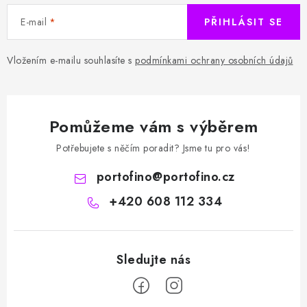
i
E-mail
PŘIHLÁSIT SE
s
u
Vložením e-mailu souhlasíte s
podmínkami ochrany osobních údajů
Pomůžeme vám s výběrem
Potřebujete s něčím poradit? Jsme tu pro vás!
portofino
@
portofino.cz
+420 608 112 334