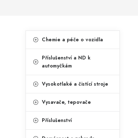
P
K
Přeskočit
Chemie a péče o vozidla
kategorie
a
o
t
s
Příslušenství a ND k
e
automyčkám
t
g
r
o
Vysokotlaké a čistící stroje
a
r
Vysavače, tepovače
n
i
e
n
Příslušenství
í