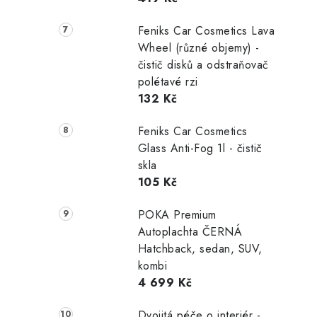
Feniks Car Cosmetics Lava
Wheel (různé objemy) -
čistič disků a odstraňovač
polétavé rzi
132 Kč
Feniks Car Cosmetics
Glass Anti-Fog 1l - čistič
skla
105 Kč
POKA Premium
Autoplachta ČERNÁ
Hatchback, sedan, SUV,
kombi
4 699 Kč
Dvojitá péče o interiér -