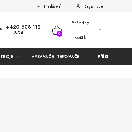
Samoobslužné platební terminály
Přihlášení
Registrace
Prázdný
+420 608 112
334
NÁKUPNÍ
košík
KOŠÍK
STROJE
VYSAVAČE, TEPOVAČE
PŘÍSLUŠENSTVÍ