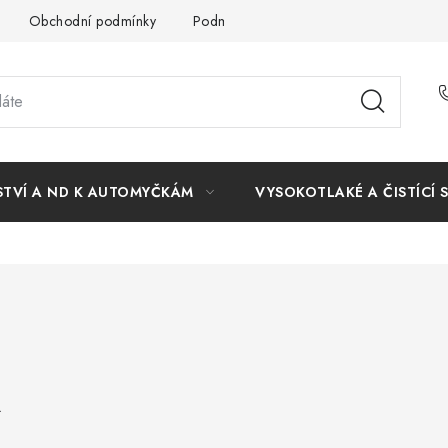
Obchodní podmínky
Podmínky ochrany osobních údajů
STVÍ A ND K AUTOMYČKÁM
VYSOKOTLAKÉ A ČISTÍCÍ 
.