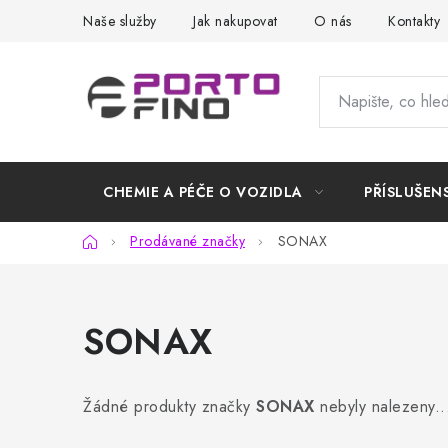
Přejít
Naše služby
Jak nakupovat
O nás
Kontakty
na
obsah
CHEMIE A PÉČE O VOZIDLA
PŘÍSLUŠEN
Domů
Prodávané značky
SONAX
SONAX
Žádné produkty značky
SONAX
nebyly nalezeny..