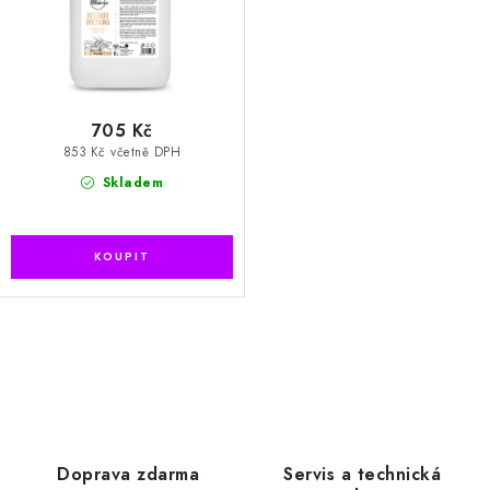
705 Kč
853 Kč včetně DPH
Skladem
O
v
l
á
d
Doprava zdarma
Servis a technická