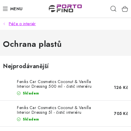
Přejít
Hleda
na
obsah
Péče o interiér
CHEMIE A PÉČE O VOZIDLA
PŘÍSLUŠENSTVÍ A ND K AUTOMYČKÁM
Ochrana plastů
VYSOKOTLAKÉ A ČISTÍCÍ STROJE
Nejprodávanější
VYSAVAČE, TEPOVAČE
Feniks Car Cosmetics Coconut & Vanilla
PŘÍSLUŠENSTVÍ
Interior Dressing 500 ml - čistič interiéru
126 Kč
Skladem
DOMÁCNOST A ZAHRADA
Feniks Car Cosmetics Coconut & Vanilla
Interior Dressing 5l - čistič interiéru
705 Kč
CHEMIE - BEZKONTAKTNÍ MYČKY
Skladem