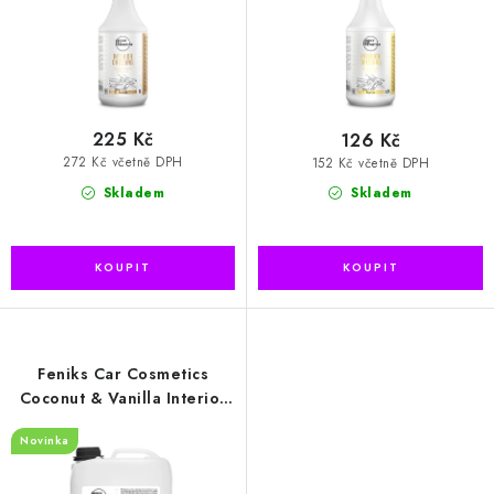
k
u
t
k
ů
t
ů
225 Kč
126 Kč
272 Kč včetně DPH
152 Kč včetně DPH
Skladem
Skladem
Feniks Car Cosmetics
Coconut & Vanilla Interior
Dressing 5l - čistič interiéru
Novinka