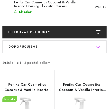
HODNOCENÍ OBCHODU
Feniks Car Cosmetics Coconut & Vanilla
Interior Dressing 1l - čistič interiéru
225 Kč
Skladem
Naše služby
Jak nakupovat
O nás
Kontakty
Obchodní podmínky
Podmínky ochrany osobních údajů
Samoobslužné platební terminály
FILTROVAT PRODUKTY
V
Ř
DOPORUČUJEME
ý
a
p
z
i
e
Stránka
1
z
1
-
3
položek celkem
s
n
p
í
r
p
Feniks Car Cosmetics
Feniks Car Cosmetics
o
r
Coconut & Vanilla Interior
Coconut & Vanilla Interior
Dressing 1l - čistič interiéru
Dressing 500 ml - čistič
d
o
Novinka
interiéru
u
d