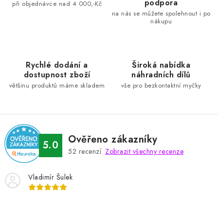
podpora
a
při objednávce nad 4 000,-Kč
na nás se můžete spolehnout i po
c
nákupu
í
p
r
Rychlé dodání a
Široká nabídka
v
dostupnost zboží
náhradních dílů
k
většinu produktů máme skladem
vše pro bezkontaktní myčky
y
v
ý
p
Ověřeno zákazníky
i
5.0
52
recenzí.
Zobrazit všechny recenze
s
u
Vladimír Šulek