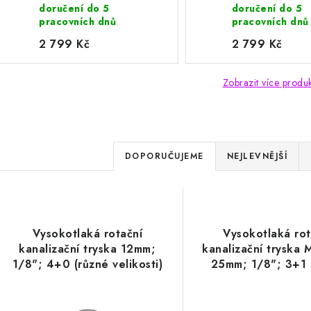
doručení do 5
doručení do 5
pracovních dnů
pracovních dnů
2 799 Kč
2 799 Kč
Zobrazit více produ
Ř
DOPORUČUJEME
NEJLEVNĚJŠÍ
a
V
z
ý
e
Vysokotlaká rotační
Vysokotlaká rot
p
kanalizační tryska 12mm;
kanalizační tryska 
n
1/8"; 4+0 (různé velikosti)
25mm; 1/8"; 3+1 
í
velikosti)
s