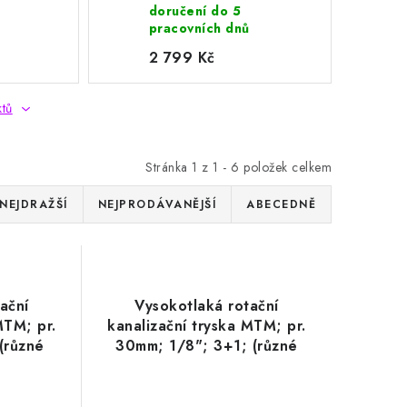
doručení do 5
pracovních dnů
2 799 Kč
ktů
Stránka
1
z
1
-
6
položek celkem
NEJDRAŽŠÍ
NEJPRODÁVANĚJŠÍ
ABECEDNĚ
ační
Vysokotlaká rotační
MTM; pr.
kanalizační tryska MTM; pr.
(různé
30mm; 1/8"; 3+1; (různé
velikosti)