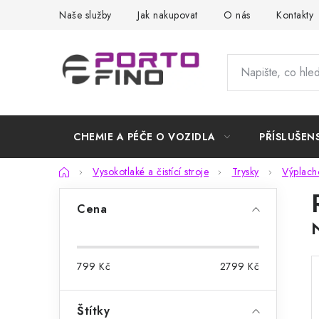
Přejít
Naše služby
Jak nakupovat
O nás
Kontakty
na
obsah
CHEMIE A PÉČE O VOZIDLA
PŘÍSLUŠEN
Domů
Vysokotlaké a čistící stroje
Trysky
Výplacho
P
Cena
o
s
799
Kč
2799
Kč
t
r
Štítky