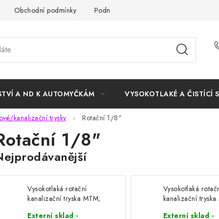
Obchodní podmínky
Podmínky ochrany osobních údajů
STVÍ A ND K AUTOMYČKÁM
VYSOKOTLAKÉ A ČISTÍCÍ 
vé/kanalizační trysky
Rotační 1/8"
Rotační 1/8"
Nejprodávanější
Vysokotlaká rotační
Vysokotlaká rotač
kanalizační tryska MTM;
kanalizační trysk
pr. 35mm; 1/8"; 3+1
pr. 30mm; 1/8"; 
Externí sklad -
Externí sklad -
(různé velikosti)
(různé velikosti)