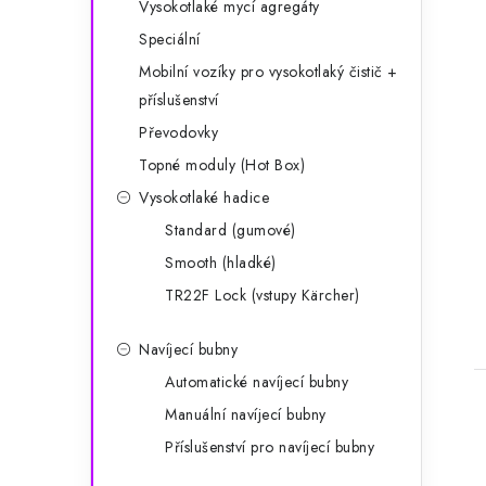
Vysokotlaké mycí agregáty
Speciální
Mobilní vozíky pro vysokotlaký čistič +
příslušenství
Převodovky
Topné moduly (Hot Box)
Vysokotlaké hadice
Standard (gumové)
Smooth (hladké)
t
TR22F Lock (vstupy Kärcher)
Navíjecí bubny
Automatické navíjecí bubny
Manuální navíjecí bubny
Příslušenství pro navíjecí bubny