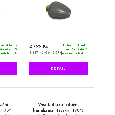
rní sklad -
Externí sklad -
2 799 Kč
učení do 5
doručení do 5
3 387 Kč včetně DPH
vních dnů
pracovních dnů
ační
Vysokotlaká rotační
; 1/8";
kanalizační tryska; 1/8";