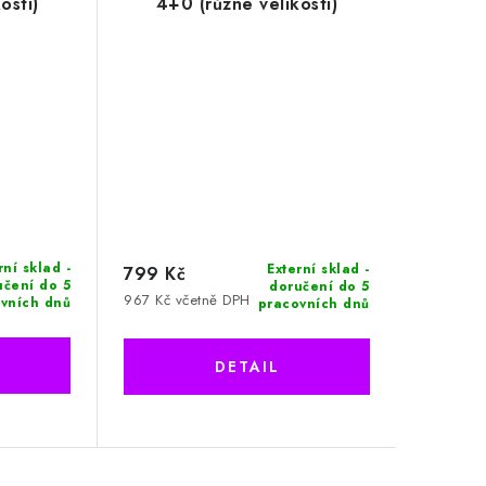
osti)
4+0 (různé velikosti)
rní sklad -
Externí sklad -
799 Kč
učení do 5
doručení do 5
967 Kč včetně DPH
vních dnů
pracovních dnů