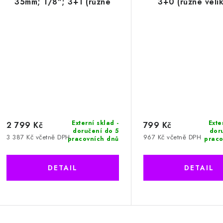
35mm; 1/8"; 3+1 (různé
3+0 (různé velik
velikosti)
Externí sklad -
Exte
2 799 Kč
799 Kč
doručení do 5
dor
3 387 Kč včetně DPH
967 Kč včetně DPH
pracovních dnů
praco