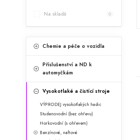
a
Na skladě
0
n
n
K
í
Přeskočit
Chemie a péče o vozidla
kategorie
a
p
t
a
Příslušenství a ND k
e
automyčkám
n
g
e
o
Vysokotlaké a čistící stroje
l
r
VÝPRODEJ vysokotlakých hadic
i
Studenovodní (bez ohřevu)
e
i
Horkovodní (s ohřevem)
Benzínové, naftové