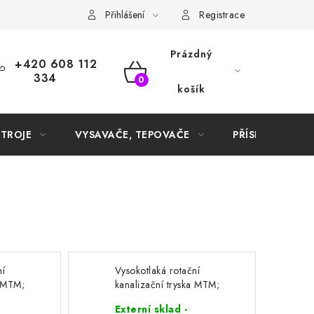
Samoobslužné platební terminály
Přihlášení
Registrace
Prázdný
+420 608 112
334
NÁKUPNÍ
košík
KOŠÍK
STROJE
VYSAVAČE, TEPOVAČE
PŘÍSLUŠENSTVÍ
ní
Vysokotlaká rotační
a MTM;
kanalizační tryska MTM;
3+1;
pr. 25mm; 1/8"; 3+1
Externí sklad -
(různé velikosti)