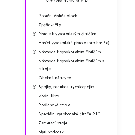
Mosazné trysky M15 M
Rotační čističe ploch
Zpěňovačky
l
Pistole k vysokotlakým čističům
Hasící vysokotlaká pistole (pro hasiče)
Nástavce k vysokotlakým čističům
Nástavce k vysokotlakým čističům s
rukojetí
Ohebné nástavce
í
Spojky, redukce, rychlospojky
Vodní filtry
r
Podlahové stroje
Speciální vysokotlaké čističe PTC
Zametací stroje
Mytí podvozku